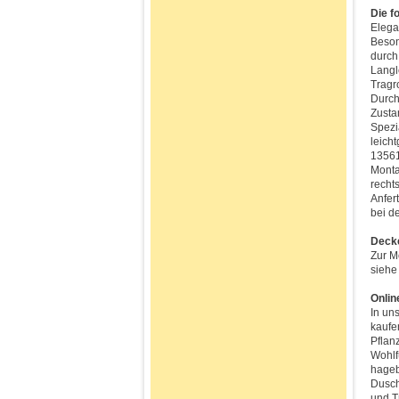
Die f
Elega
Beson
durch
Langle
Tragr
Durch
Zusta
Spezi
leich
13561
Monta
recht
Anfer
bei d
Deck
Zur M
siehe 
Onlin
In un
kaufe
Pflan
Wohlf
hageb
Dusch
und T