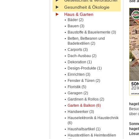
Gesellschaft & Verbraucher
Sie 
Gesundheit & Ökologie
Haus & Garten
Bäder (2)
Bauen (3)
Baustoffe & Bauelemente (3)
Betten, Bettwaren und
Badetextilien (2)
Carports (3)
Dach-Ausbau (2)
Dekoration (1)
Design-Produkte (1)
Einrichten (3)
Fenster & Türen (2)
Floristik (5)
Garagen (2)
Gardinen & Rollos (2)
hageb
Garten & Balkon (6)
Besuc
Handwerker (3)
über 
Hauselektronik & Haustechnik
(6)
Sonne
hageb
Haushaltsartikel (1)
Lösun
Haustextilien & Heimtextilien