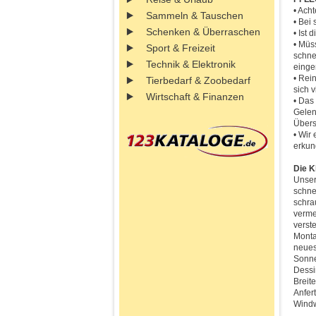
• Ach
Sammeln & Tauschen
• Bei
Schenken & Überraschen
• Ist
• Müs
Sport & Freizeit
schne
Technik & Elektronik
einger
• Rei
Tierbedarf & Zoobedarf
sich 
Wirtschaft & Finanzen
• Das
Gelen
Übers
• Wir
erkun
Die 
Unser
schne
schra
verme
verst
Monta
neues
Sonne
Dessi
Breit
Anfer
Windw