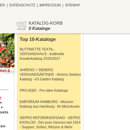
TER
|
DATENSCHUTZ
|
IMPRESSUM
|
SITEMAP
KATALOG-KORB
0 Kataloge
Top 10-Kataloge
BUTTINETTE TEXTIL-
VERSANDHAUS - buttinette
Kreativkatalog 2026/2027
AHRENS + SIEBERZ
 Online Shop
VERSANDGÄRTNER - Ahrens Sieberz
Katalog - AS Garten Katalog
PRO-IDEE - Pro-Idee Kataloge
!
EMPORIUM HAMBURG - Münzen
+
Katalog aus Hamburg - Ihr Münzkurier
 +
esets
GEFRO REFORMVERSAND - GEFRO
KATALOG - Der pure Genuss seit 1924
den
- Suppen, Soßen, Würzen & Mehr