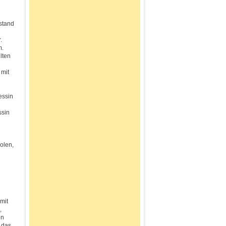
stand
.
m.
lten
 mit
essin
ssin
olen,
mit
,
en
 das