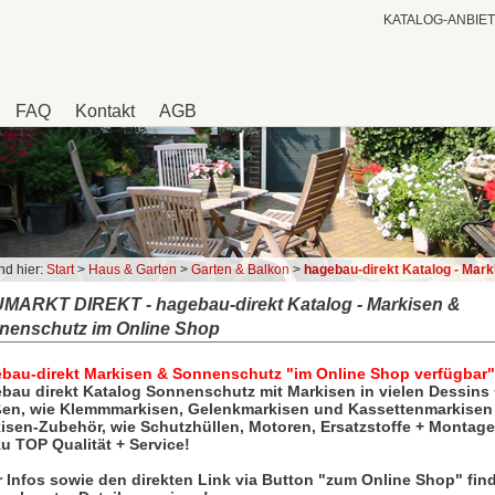
KATALOG-ANBIE
FAQ
Kontakt
AGB
nd hier:
Start
>
Haus & Garten
>
Garten & Balkon
>
hagebau-direkt Katalog - Markisen & Sonnenschutz im
MARKT DIREKT - hagebau-direkt Katalog - Markisen &
nenschutz im Online Shop
bau-direkt Markisen & Sonnenschutz "im Online Shop verfügbar"
bau direkt Katalog Sonnenschutz mit Markisen in vielen Dessins 
en, wie Klemmmarkisen, Gelenkmarkisen und Kassettenmarkisen
isen-Zubehör, wie Schutzhüllen, Motoren, Ersatzstoffe + Montag
zu TOP Qualität + Service!
 Infos sowie den direkten Link via Button "zum Online Shop" fin