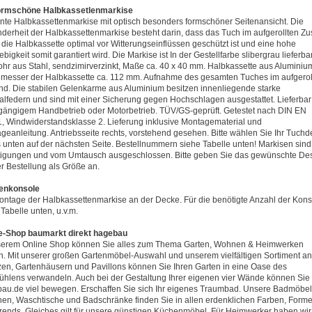
ormschöne Halbkassetlenmarkise
nte Halbkassettenmarkise mit optisch besonders formschöner Seitenansicht. Die
derheit der Halbkassettenmarkise besteht darin, dass das Tuch im aufgerollten Zu
 die Halbkassette optimal vor Witterungseinflüssen geschützt ist und eine hohe
bigkeit somit garantiert wird. Die Markise ist In der Gestellfarbe slibergrau lieferbar
ohr aus Stahl, sendzimirverzinkt, Maße ca. 40 x 40 mm. Halbkassette aus Aluminiu
messer der Halbkassette ca. 112 mm. Aufnahme des gesamten Tuches im aufgerol
nd. Die stabilen Gelenkarme aus Aluminium besitzen innenliegende starke
alfedern und sind mit einer Sicherung gegen Hochschlagen ausgestattet. Lieferbar
tgängigem Handbetrieb oder Motorbetrieb. TÜV/GS-geprüft. Getestet nach DIN EN
, Windwiderstandsklasse 2. Lieferung inklusive Montagematerial und
geanleitung. Antriebsseite rechts, vorstehend gesehen. Bitte wählen Sie Ihr Tuchd
s unten auf der nächsten Seite. Bestellnummern siehe Tabelle unten! Markisen sind
tigungen und vom Umtausch ausgeschlossen. Bitte geben Sie das gewünschte De
er Bestellung als Größe an.
enkonsole
ontage der Halbkassettenmarkise an der Decke. Für die benötigte Anzahl der Kons
Tabelle unten, u.v.m.
e-Shop baumarkt direkt hagebau
serem Online Shop können Sie alles zum Thema Garten, Wohnen & Heimwerken
n. Mit unserer großen Gartenmöbel-Auswahl und unserem vielfältigen Sortiment an
zen, Gartenhäusern und Pavillons können Sie Ihren Garten in eine Oase des
ühlens verwandeln. Auch bei der Gestaltung Ihrer eigenen vier Wände können Sie 
au.de viel bewegen. Erschaffen Sie sich Ihr eigenes Traumbad. Unsere Badmöbel
en, Waschtische und Badschränke finden Sie in allen erdenklichen Farben, Form
rends. Gleiches gilt für unsere günstigen Küchenmöbel. Für Heimwerker haben wir