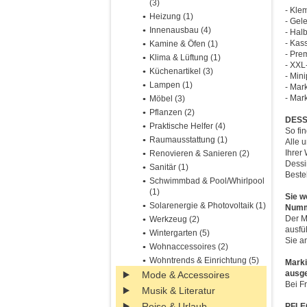
(3)
- Kle
Heizung (1)
- Gel
Innenausbau (4)
- Hal
- Kas
Kamine & Öfen (1)
- Pre
Klima & Lüftung (1)
- XXL
Küchenartikel (3)
- Min
Lampen (1)
- Mar
- Mar
Möbel (3)
Pflanzen (2)
DESS
Praktische Helfer (4)
So fin
Raumausstattung (1)
Alle 
Ihrer
Renovieren & Sanieren (2)
Dessin
Sanitär (1)
Beste
Schwimmbad & Pool/Whirlpool
(1)
Sie w
Solarenergie & Photovoltaik (1)
Numme
Der M
Werkzeug (2)
ausfü
Wintergarten (5)
Sie an
Wohnaccessoires (2)
Wohntrends & Einrichtung (5)
Marki
ausg
Mode & Accessoires
Bei F
Musik & Literatur
Reise & Urlaub
PFLE