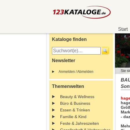
Start
Kataloge finden
Newsletter
Sie si
Anmelden / Abmelden
BAU
Themenwelten
Son
Beauty & Wellness
hage
hage
Büro & Business
Größ
Essen & Trinken
Mark
Familie & Kind
- da
Feste & Jahreszeiten
Mehr