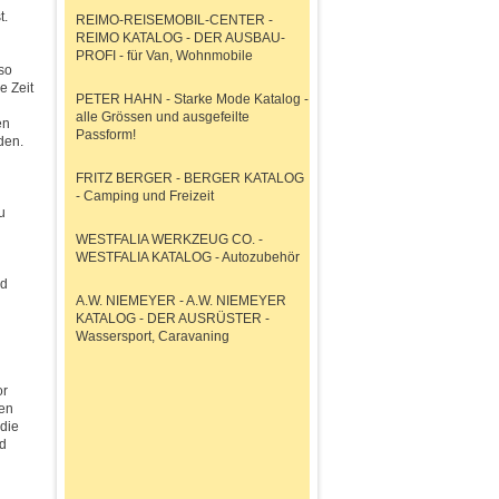
t.
REIMO-REISEMOBIL-CENTER -
REIMO KATALOG - DER AUSBAU-
PROFI - für Van, Wohnmobile
 so
e Zeit
PETER HAHN - Starke Mode Katalog -
alle Grössen und ausgefeilte
en
Passform!
den.
FRITZ BERGER - BERGER KATALOG
- Camping und Freizeit
u
WESTFALIA WERKZEUG CO. -
WESTFALIA KATALOG - Autozubehör
nd
A.W. NIEMEYER - A.W. NIEMEYER
KATALOG - DER AUSRÜSTER -
Wassersport, Caravaning
or
ven
 die
nd