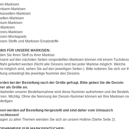
mm-Markisen
enkarm-Markisen
bkassetten-Markisen
setten-Markisen
mium-Markisen
-Markisen
ipreis-Markisen
kisen-Montagsets
kisen-Stoffe und Markisen Ersatzstoffe
INS FÜR UNSERE MARKISEN:
den Sie Ihren Stoff zu Ihrer Markise:
unsere auf den nächsten Seiten vorgestellten Markisen können mit einem Tuchdess
 Wahl geliefert werden (Nicht alle Dessins sind bei jeder Markise möglich. Welche
s möglich sind, sehen Sie auf den jeweiligen Seiten.). Bitte notieren Sie sich vor I
llung unbedingt die jeweilige Nummer des Dessins.
erden bei der Bestellung nach der Größe gefragt. Bitte geben Sie die Dessin-
r als Größe an.
itarbeiter unserer Bestellannahme wird diese Nummer aufnehmen und die Bestell
hren. Wichtig: Ohne die Nennung der Dessin-Nummer können wir Ihre Markisen nic
fertigen.
sen werden auf Bestellung hergestellt und sind daher vom Umtausch
eschlossen!
ragen zu allen Themen wenden Sie sich an unsere Hotline (Siehe Seite 2).
GEHINWEISE FÜR MARKISENTÜCHER: