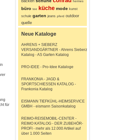
conrad
schuhe
backen
hermes
küche
büro
mode
kunst
tee
garten
outdoor
schule
jeans
pferd
quelle
Neue Kataloge
AHRENS + SIEBERZ
VERSANDGÄRTNER - Ahrens Sieberz
Katalog - AS Garten Katalog
in
PRO-IDEE - Pro-Idee Kataloge
hrer
FRANKONIA - JAGD &
SPORTSCHIESSEN KATALOG -
Frankonia Katalog
ung
EISMANN TIEFKÜHL-HEIMSERVICE
ht für
GMBH - eismann Saisonkatalog
REIMO-REISEMOBIL-CENTER -
REIMO KATALOG - DER ZUBEHÖR-
PROFI - mehr als 12.000 Artikel auf
über 1.000 Seiten