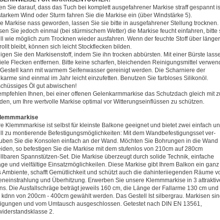
ten Sie darauf, dass das Tuch bei komplett ausgefahrener Markise straff gespannt is
 starkem Wind oder Sturm fahren Sie die Markise ein (über Windstärke 5).
 die Markise nass geworden, lassen Sie sie bitte in ausgefahrener Stellung trocknen.
sen Sie jedoch einmal (bei stürmischem Wetter) die Markise feucht einfahren, bitte
ll wie möglich zum Trocknen wieder ausfahren. Wenn der feuchte Stoff über länger
ollt bleibt, können sich leicht Stockflecken bilden.
nigen Sie den Markisenstoff, indem Sie ihn trocken abbürsten. Mit einer Bürste lass
viele Flecken entfernen. Bitte keine scharfen, bleichenden Reinigungsmittel verwen
 Gestell kann mit warmem Seifenwasser gereinigt werden. Die Scharniere der
karme sind einmal im Jahr leicht einzufetten. Benutzen Sie farbloses Silikonöl.
chüssiges Öl gut abwischen!
 empfehlen Ihnen, bei einer offenen Gelenkarmmarkise das Schutzdach gleich mit z
den, um Ihre wertvolle Markise optimal vor Witterungseinflüssen zu schützen.
Klemmmarkise
e Klemmmarkise ist selbst für kleinste Balkone geeignet und bietet zwei einfach u
ll zu montierende Befestigungsmöglichkeiten: Mit dem Wandbefestigungsset ver-
uben Sie die Konsolen einfach an der Wand. Möchten Sie Bohrungen in die Wand
iden, so befestigen Sie die Markise mit dem stufenlos von 210cm auf 280cm
ellbaren Spannstützen-Set. Die Markise überzeugt durch solide Technik, einfache
ge und vielfältige Einsatzmöglichkeilen. Diese Markise gibt Ihrem Balkon ein ganz
 Ambiente, schafft Gemütlichkeit und schützt auch die dahinteriiegenden Räume v
neinstrahlung und Überhitzung. Erwerben Sie unsere Klemmmarkise in 3 attrakti
ns. Die Ausfallschräge beträgt jeweils 160 cm, die Länge der Fallarme 130 cm und
e kdnn von 200cm - 400cm gewählt werden. Das Gestell Ist silbergrau. Markisen si
tigungen und vom Umtausch ausgeschlossen. Getestet nach DIN EN 13561,
iderstandsklasse 2.