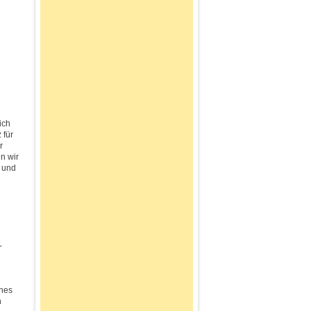
ich
 für
r
n wir
t und
-
ches
n