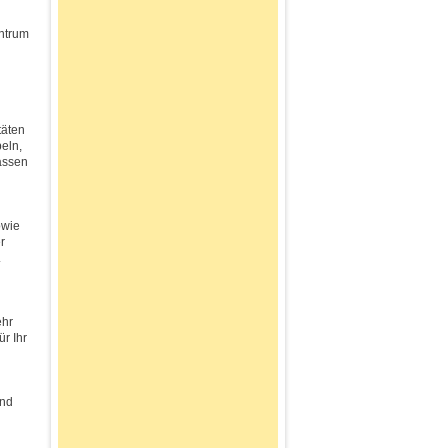
ntrum
täten
eln,
assen
owie
r
.
ehr
r Ihr
und