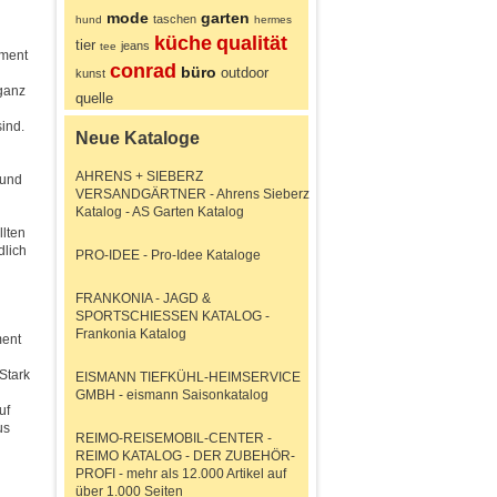
mode
garten
taschen
hund
hermes
küche
qualität
tier
jeans
tee
iment
conrad
büro
outdoor
kunst
ganz
quelle
ind.
Neue Kataloge
AHRENS + SIEBERZ
 und
VERSANDGÄRTNER - Ahrens Sieberz
Katalog - AS Garten Katalog
llten
dlich
PRO-IDEE - Pro-Idee Kataloge
FRANKONIA - JAGD &
SPORTSCHIESSEN KATALOG -
Frankonia Katalog
ment
 Stark
EISMANN TIEFKÜHL-HEIMSERVICE
GMBH - eismann Saisonkatalog
uf
us
REIMO-REISEMOBIL-CENTER -
REIMO KATALOG - DER ZUBEHÖR-
PROFI - mehr als 12.000 Artikel auf
über 1.000 Seiten