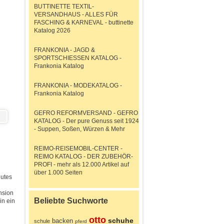
BUTTINETTE TEXTIL-
VERSANDHAUS - ALLES FÜR
FASCHING & KARNEVAL - buttinette
Katalog 2026
FRANKONIA - JAGD &
SPORTSCHIESSEN KATALOG -
Frankonia Katalog
FRANKONIA - MODEKATALOG -
Frankonia Katalog
GEFRO REFORMVERSAND - GEFRO
KATALOG - Der pure Genuss seit 1924
- Suppen, Soßen, Würzen & Mehr
REIMO-REISEMOBIL-CENTER -
REIMO KATALOG - DER ZUBEHÖR-
PROFI - mehr als 12.000 Artikel auf
über 1.000 Seiten
gutes
nsion
Beliebte Suchworte
in ein
otto
schuhe
backen
schule
pferd