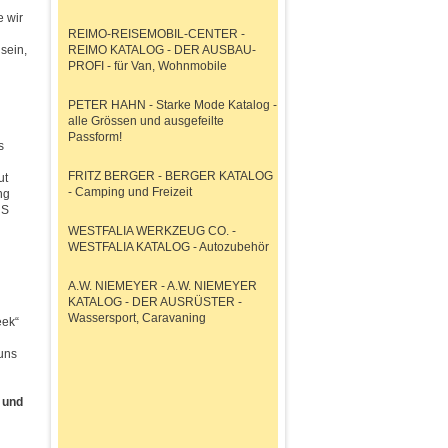
e wir
REIMO-REISEMOBIL-CENTER -
sein,
REIMO KATALOG - DER AUSBAU-
PROFI - für Van, Wohnmobile
PETER HAHN - Starke Mode Katalog -
alle Grössen und ausgefeilte
Passform!
s
FRITZ BERGER - BERGER KATALOG
ut
- Camping und Freizeit
ng
US
WESTFALIA WERKZEUG CO. -
WESTFALIA KATALOG - Autozubehör
A.W. NIEMEYER - A.W. NIEMEYER
KATALOG - DER AUSRÜSTER -
Wassersport, Caravaning
eek“
 uns
 und