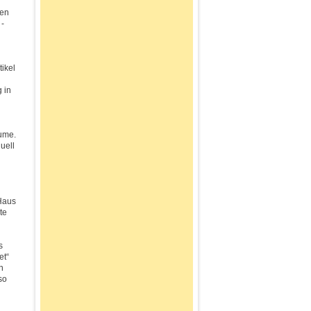
nen
 -
ikel
 in
äume.
uell
 Haus
te
s
et“
n
so