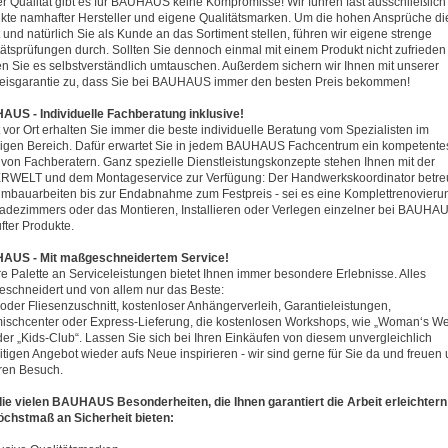
er Qualität gibt es für BAUHAUS keine Kompromisse! Wir führen fast ausschließlich
kte namhafter Hersteller und eigene Qualitätsmarken. Um die hohen Ansprüche di
t und natürlich Sie als Kunde an das Sortiment stellen, führen wir eigene strenge
tätsprüfungen durch. Sollten Sie dennoch einmal mit einem Produkt nicht zufrieden 
n Sie es selbstverständlich umtauschen. Außerdem sichern wir Ihnen mit unserer
reisgarantie zu, dass Sie bei BAUHAUS immer den besten Preis bekommen!
US - Individuelle Fachberatung inklusive!
t vor Ort erhalten Sie immer die beste individuelle Beratung vom Spezialisten im
ligen Bereich. Dafür erwartet Sie in jedem BAUHAUS Fachcentrum ein kompetente
von Fachberatern. Ganz spezielle Dienstleistungskonzepte stehen Ihnen mit der
WELT und dem Montageservice zur Verfügung: Der Handwerkskoordinator betre
Umbauarbeiten bis zur Endabnahme zum Festpreis - sei es eine Komplettrenovieru
adezimmers oder das Montieren, Installieren oder Verlegen einzelner bei BAUHA
fter Produkte.
AUS - Mit maßgeschneidertem Service!
e Palette an Serviceleistungen bietet Ihnen immer besondere Erlebnisse. Alles
schneidert und von allem nur das Beste:
 oder Fliesenzuschnitt, kostenloser Anhängerverleih, Garantieleistungen,
ischcenter oder Express-Lieferung, die kostenlosen Workshops, wie „Woman‘s W
der „Kids-Club“. Lassen Sie sich bei Ihren Einkäufen von diesem unvergleichlich
eitigen Angebot wieder aufs Neue inspirieren - wir sind gerne für Sie da und freuen
hren Besuch.
die vielen BAUHAUS Besonderheiten, die Ihnen garantiert die Arbeit erleichtern
öchstmaß an Sicherheit bieten: