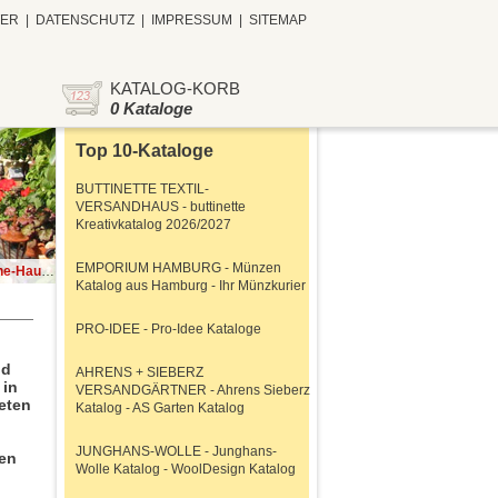
TER
|
DATENSCHUTZ
|
IMPRESSUM
|
SITEMAP
KATALOG-KORB
0 Kataloge
Top 10-Kataloge
BUTTINETTE TEXTIL-
VERSANDHAUS - buttinette
Kreativkatalog 2026/2027
EMPORIUM HAMBURG - Münzen
talog 2018
Katalog aus Hamburg - Ihr Münzkurier
PRO-IDEE - Pro-Idee Kataloge
nd
AHRENS + SIEBERZ
 in
VERSANDGÄRTNER - Ahrens Sieberz
eten
Katalog - AS Garten Katalog
JUNGHANS-WOLLE - Junghans-
ten
Wolle Katalog - WoolDesign Katalog