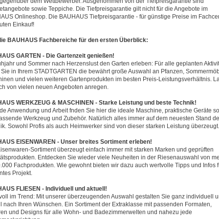
 gegenüber dem Wettbewerber. Ausgenommen von der Tiefpreisgarantie sind
netangebote sowie Teppiche. Die Tiefpreisgarantie gilt nicht für die Angebote im
US Onlineshop. Die BAUHAUS Tiefpreisgarantie - für günstige Preise im Fachce
uten Einkauf!
die BAUHAUS Fachbereiche für den ersten Überblick:
AUS GARTEN - Die Gartenzeit genießen!
ühjahr und Sommer nach Herzenslust den Garten erleben: Für alle geplanten Aktivi
 Sie in Ihrem STADTGARTEN die bewährt große Auswahl an Pfanzen, Sommermöb
inen und vielen weiteren Gartenprodukten im besten Preis-Leistungsverhältnis. L
ich von vielen neuen Angeboten anregen.
AUS WERKZEUG & MASCHINEN - Starke Leistung und beste Technik!
ede Anwendung und Arbeit fnden Sie hier die ideale Maschine, praktische Geräte s
assende Werkzeug und Zubehör. Natürlich alles immer auf dem neuesten Stand de
ik. Sowohl Profis als auch Heimwerker sind von dieser starken Leistung überzeugt
AUS EISENWAREN - Unser breites Sortiment erleben!
isenwaren-Sortiment überzeugt einfach immer mit starken Marken und geprüften
tätsprodukten. Entdecken Sie wieder viele Neuheiten in der Riesenauswahl von m
0.000 Fachprodukten. Wie gewohnt bieten wir dazu auch wertvolle Tipps und Infos fü
ntes Projekt.
US FLIESEN - Individuell und aktuell!
 voll im Trend: Mit unserer überzeugenden Auswahl gestalten Sie ganz individuell 
ll nach Ihren Wünschen. Ein Sortiment der Extraklasse mit passenden Formaten,
en und Designs für alle Wohn- und Badezimmerwelten und nahezu jede