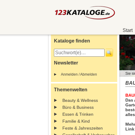
Start
Kataloge finden
Newsletter
Sie si
Anmelden / Abmelden
BAU
Themenwelten
BAUH
Das 
Beauty & Wellness
Gart
Büro & Business
best
Essen & Trinken
alle
Familie & Kind
Mehr
Feste & Jahreszeiten
Link