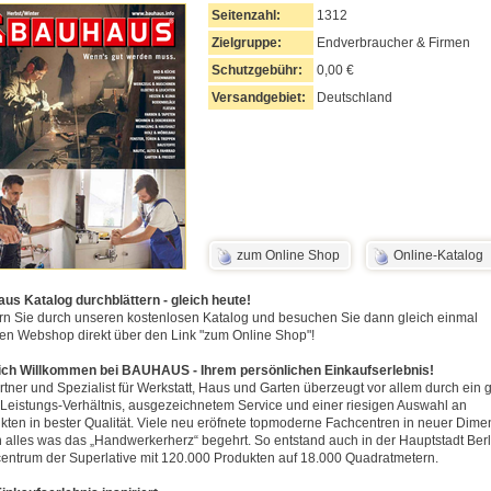
Seitenzahl:
1312
Zielgruppe:
Endverbraucher & Firmen
Schutzgebühr:
0,00 €
Versandgebiet:
Deutschland
zum Online Shop
Online-Katalog
us Katalog durchblättern - gleich heute!
ern Sie durch unseren kostenlosen Katalog und besuchen Sie dann gleich einmal
en Webshop direkt über den Link "zum Online Shop"!
ich Willkommen bei BAUHAUS - Ihrem persönlichen Einkaufserlebnis!
artner und Spezialist für Werkstatt, Haus und Garten überzeugt vor allem durch ein 
-Leistungs-Verhältnis, ausgezeichnetem Service und einer riesigen Auswahl an
kten in bester Qualität. Viele neu eröfnete topmoderne Fachcentren in neuer Dime
n alles was das „Handwerkerherz“ begehrt. So entstand auch in der Hauptstadt Berl
entrum der Superlative mit 120.000 Produkten auf 18.000 Quadratmetern.