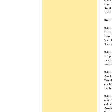
Preis
Inter
BAUHA
und g
Hier 
BAUH
Im Fr
fnden
Masch
Sie s
BAUH
Für j
das p
Techn
BAUH
Das E
Quali
als 1
gepla
BAUHA
Alles
aktue
Dekor