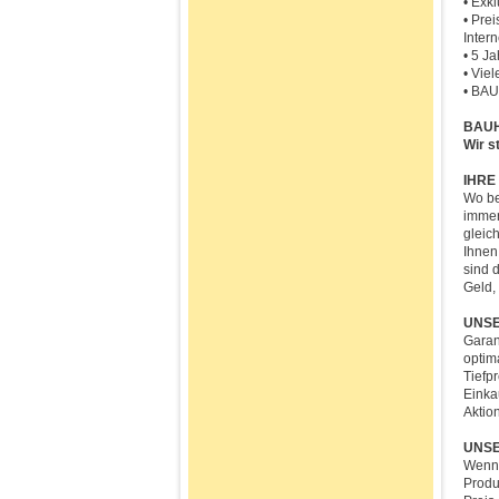
• Exk
• Pre
Inter
• 5 J
• Vie
• BAU
BAUHA
Wir s
IHRE
Wo be
immer
gleic
Ihnen
sind 
Geld, 
UNSE
Garant
optim
Tiefp
Einka
Aktio
UNS
Wenn 
Produ