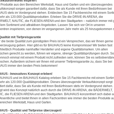
inkaufserlebnis inspiriert
 Produkte aus den Bereichen Werkstatt, Haus und Garten und ein überzeugendes
ufskonzept sorgen garantiert dafür, dass Sie als Kunde mit Ihren Bedürfnissen bei
US stets im Vordergrund stehen. Entdecken Sie 15 Fachbereiche mit einem Sort
ehr als 120.000 Qualitätsprodukten. Erleben Sie die DRIVE-IN ARENA, die
WELT, NAUTIC, die FLIESEN ARENA und den Stadtgarten – natürlich immer mit 
llem Sortiment und attraktiven Angeboten. Lassen Sie sich vor Ort in unseren
entren inspirieren, von denen im vergangenen Jahr mehr als 25 hinzugekommen s
ualität mit Tiefpreisgarantie
 die beste Qualität zum günstigsten Preis ist ein Versprechen, das wir Ihnen gerne
berzeugung geben. Hier gibt es für BAUHAUS keine Kompromisse! Wir bieten fast
hließlich Produkte namhafter Hersteller und eigene Qualitätsmarken. Um allen
üchen gerecht zu werden, führen wir eigene, strenge Qualitätsprüfungen durch. So
ennoch einmal mit einem Produkt nicht zufrieden sein, können Sie es selbstverstän
schen. Außerdem sichern wir Ihnen mit unserer Tiefpreisgarantie zu, dass Sie bei
AUS immer den besten Preis bekommen!
US - Innovatives Konzept erleben!
AUHAUS und im BAUHAUS Katalog erleben Sie 15 Fachbereiche mit einem Sorti
ehr als 120.000 Qualitätsprodukten. Dieses überzeugende Verkaufskonzept sorgt
tiert dafür, dass Sie als Kunde mit Ihren Bedürfnissen stets im Vordergrund stehen.
gt wird das Konzept natürlich auch durch die DRIVE-IN ARENA, die BÄDERWELT,
C, die FLIESEN ARENA und den Stadtgarten. BAUHAUS konzentriert sich dabei a
esentliche und bietet Ihnen in allen Fachcentren wie immer die besten Produkte a
ereichen Werkstatt, Haus und Garten.
US - Qualität und Tiefpreise überzeugen!