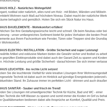
macksrichtung.
AUS HOLZ - Natürliches Wohngefühl!
egant, rustikal oder natürlich, alles rund um Holz - mit Böden, Wänden und Möbeln
entsteht Wohnen nach Maß auf höchstem Niveau. Dabei macht der natürliche Werk
Räume behaglich und gemütlich. Holen Sie sich ein Stück Natur ins Haus.
AUS BAUELEMENTE - Wohnkomfort erfüllen!
rklichen Sie Ihre Gestaltungswünsche leicht und schnell. Ob beim Neubau oder bei
ierung - unser umfangreiches Sortiment bietet für jedes Vorhaben die besten Prod
emente aus Ihrem Fachcentrum wie Fenster, Türen oder Treppen sind die Grundlag
n Wohnkomfort.
US ELEKTRO-/ INSTALLATION - Größte Sicherheit und super Leistung!
wählte Artikel und exklusive Marken bieten die Gewähr sicher und fexibel zu arbei
e geprüften Elektroprodukte sind dabei auch der Garant Zeit zu sparen und Kosten
n. Höchste Leistung und größte Sicherheit - darauf können Sie sich immer verlass
US LEUCHTEN - Ins rechte Licht setzen!
cken Sie die leuchtende Vielfalt für viele kreative Lösungen Ihrer Wohnraumgestal
ingesetzte Technik ist dabei auch im Hinblick auf günstige Energiekosten jederzeit 
ktuellsten Stand. Ihr Zuhause immer im perfekten Licht - drinnen und auch drauße
US SANITÄR - Sauber und frisch im Trend!
fnden Sie Lösungen mit umweltgerechter Technik für Küche, Bad und WC - einer
kten Technik die hilft Wasser zu sparen und somit immer die Kosten im Grif zu behal
e Qualitätsmarken bedienen dabei alle Ansprüche an Komfort, Qualität und Preis.