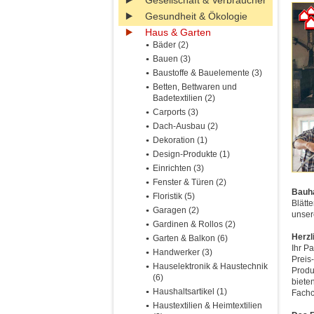
Gesellschaft & Verbraucher
Gesundheit & Ökologie
Haus & Garten
Bäder (2)
Bauen (3)
Baustoffe & Bauelemente (3)
Betten, Bettwaren und
Badetextilien (2)
Carports (3)
Dach-Ausbau (2)
Dekoration (1)
Design-Produkte (1)
Einrichten (3)
Fenster & Türen (2)
Bauha
Floristik (5)
Blätt
Garagen (2)
unser
Gardinen & Rollos (2)
Herzl
Garten & Balkon (6)
Ihr P
Handwerker (3)
Preis
Hauselektronik & Haustechnik
Produ
(6)
biete
Haushaltsartikel (1)
Fachc
Haustextilien & Heimtextilien