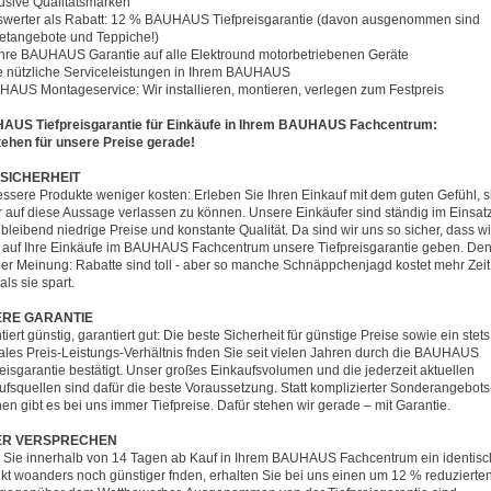
lusive Qualitätsmarken
iswerter als Rabatt: 12 % BAUHAUS Tiefpreisgarantie (davon ausgenommen sind
netangebote und Teppiche!)
ahre BAUHAUS Garantie auf alle Elektround motorbetriebenen Geräte
le nützliche Serviceleistungen in Ihrem BAUHAUS
HAUS Montageservice: Wir installieren, montieren, verlegen zum Festpreis
US Tiefpreisgarantie für Einkäufe in Ihrem BAUHAUS Fachcentrum:
tehen für unsere Preise gerade!
 SICHERHEIT
ssere Produkte weniger kosten: Erleben Sie Ihren Einkauf mit dem guten Gefühl, s
 auf diese Aussage verlassen zu können. Unsere Einkäufer sind ständig im Einsatz
hbleibend niedrige Preise und konstante Qualität. Da sind wir uns so sicher, dass wi
 auf Ihre Einkäufe im BAUHAUS Fachcentrum unsere Tiefpreisgarantie geben. Den
der Meinung: Rabatte sind toll - aber so manche Schnäppchenjagd kostet mehr Zei
als sie spart.
RE GARANTIE
iert günstig, garantiert gut: Die beste Sicherheit für günstige Preise sowie ein stets
ales Preis-Leistungs-Verhältnis fnden Sie seit vielen Jahren durch die BAUHAUS
reisgarantie bestätigt. Unser großes Einkaufsvolumen und die jederzeit aktuellen
ufsquellen sind dafür die beste Voraussetzung. Statt komplizierter Sonderangebots
nen gibt es bei uns immer Tiefpreise. Dafür stehen wir gerade – mit Garantie.
ER VERSPRECHEN
Sie innerhalb von 14 Tagen ab Kauf in Ihrem BAUHAUS Fachcentrum ein identis
kt woanders noch günstiger fnden, erhalten Sie bei uns einen um 12 % reduzierte