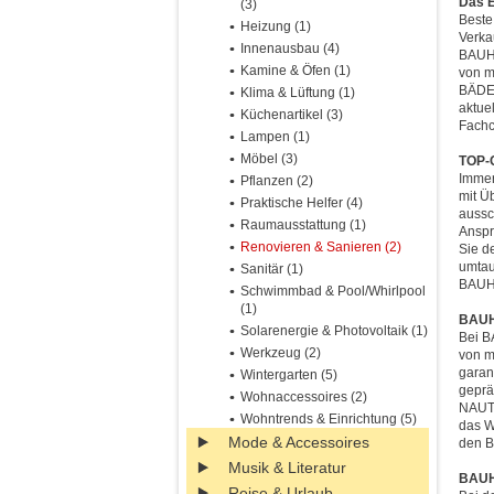
Das E
(3)
Beste
Heizung (1)
Verka
Innenausbau (4)
BAUHA
Kamine & Öfen (1)
von m
BÄDER
Klima & Lüftung (1)
aktue
Küchenartikel (3)
Fachc
Lampen (1)
Möbel (3)
TOP-Q
Immer
Pflanzen (2)
mit Ü
Praktische Helfer (4)
aussc
Raumausstattung (1)
Anspr
Renovieren & Sanieren (2)
Sie d
umtau
Sanitär (1)
BAUH
Schwimmbad & Pool/Whirlpool
(1)
BAUHA
Solarenergie & Photovoltaik (1)
Bei B
Werkzeug (2)
von m
garan
Wintergarten (5)
geprä
Wohnaccessoires (2)
NAUTI
Wohntrends & Einrichtung (5)
das W
Mode & Accessoires
den B
Musik & Literatur
BAUHA
Reise & Urlaub