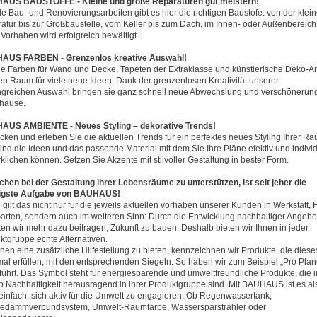
AUS BAUSTOFFE - Kleine und große Reparaturen gut meistern!
lle Bau- und Renovierungsarbeiten gibt es hier die richtigen Baustofe. von der klei
atur bis zur Großbaustelle, vom Keller bis zum Dach, im Innen- oder Außenbereich
 Vorhaben wird erfolgreich bewältigt.
AUS FARBEN - Grenzenlos kreative Auswahl!
he Farben für Wand und Decke, Tapeten der Extraklasse und künstlerische Deko-Art
en Raum für viele neue Ideen. Dank der grenzenlosen Kreativität unserer
greichen Auswahl bringen sie ganz schnell neue Abwechslung und verschönerung
uhause.
US AMBIENTE - Neues Styling – dekorative Trends!
cken und erleben Sie die aktuellen Trends für ein perfektes neues Styling Ihrer R
sind die Ideen und das passende Material mit dem Sie Ihre Pläne efektiv und individ
rklichen können. Setzen Sie Akzente mit stilvoller Gestaltung in bester Form.
hen bei der Gestaltung ihrer Lebensräume zu unterstützen, ist seit jeher die
tigste Aufgabe von BAUHAUS!
 gilt das nicht nur für die jeweils aktuellen vorhaben unserer Kunden in Werkstatt,
arten, sondern auch im weiteren Sinn: Durch die Entwicklung nachhaltiger Angebo
en wir mehr dazu beitragen, Zukunft zu bauen. Deshalb bieten wir Ihnen in jeder
ktgruppe echte Alternativen.
nen eine zusätzliche Hilfestellung zu bieten, kennzeichnen wir Produkte, die diese
al erfüllen, mit den entsprechenden Siegeln. So haben wir zum Beispiel „Pro Plan
führt. Das Symbol steht für energiesparende und umweltfreundliche Produkte, die i
o Nachhaltigkeit herausragend in ihrer Produktgruppe sind. Mit BAUHAUS ist es al
einfach, sich aktiv für die Umwelt zu engagieren. Ob Regenwassertank,
dämmverbundsystem, Umwelt-Raumfarbe, Wassersparstrahler oder