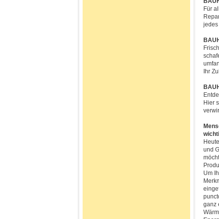
BAUH
Für a
Repar
jedes
BAUH
Frisc
schaf
umfan
Ihr Z
BAUHA
Entde
Hier 
verwi
Mensc
wich
Heute
und G
möcht
Produ
Um Ih
Merkm
einge
punct
ganz 
Wärme