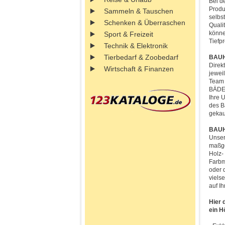
Bei d
Produ
Sammeln & Tauschen
selbs
Schenken & Überraschen
Quali
könne
Sport & Freizeit
Tiefp
Technik & Elektronik
Tierbedarf & Zoobedarf
BAUHA
Direk
Wirtschaft & Finanzen
jewei
Team 
BÄDER
Ihre 
des B
gekau
BAUH
Unser
maßge
Holz-
Farbm
oder 
viels
auf I
Hier 
ein H