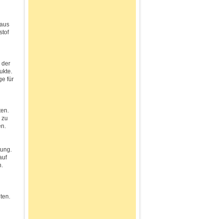
 aus
stof
 der
ukte.
e für
ten.
 zu
en.
tung.
auf
n.
ten.