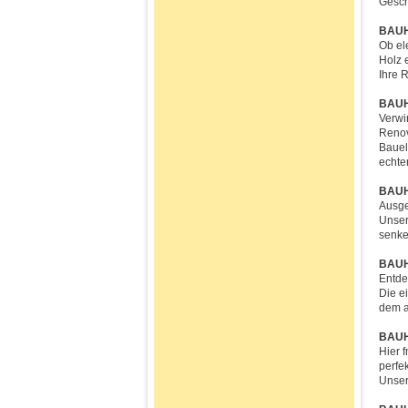
Gesch
BAUH
Ob el
Holz 
Ihre 
BAUH
Verwi
Renov
Bauel
echte
BAUHA
Ausge
Unser
senke
BAUHA
Entde
Die e
dem a
BAUHA
Hier 
perfe
Unser