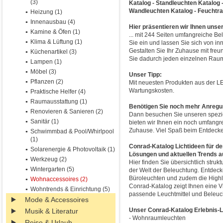
(3)
Katalog - Standleuchten Katalog
Wandleuchten Katalog - Feuchtra
Heizung (1)
Innenausbau (4)
Hier präsentieren wir Ihnen unse
Kamine & Öfen (1)
... mit 244 Seiten umfangreiche B
Klima & Lüftung (1)
Sie ein und lassen Sie sich von inn
Gestalten Sie Ihr Zuhause mit freu
Küchenartikel (3)
Sie dadurch jeden einzelnen Raum 
Lampen (1)
Möbel (3)
Unser Tipp:
Pflanzen (2)
Mit neuesten Produkten aus der L
Wartungskosten.
Praktische Helfer (4)
Raumausstattung (1)
Benötigen Sie noch mehr Anreg
Renovieren & Sanieren (2)
Dann besuchen Sie unseren spezie
Sanitär (1)
bieten wir Ihnen ein noch umfangre
Zuhause. Viel Spaß beim Entdeck
Schwimmbad & Pool/Whirlpool
(1)
Conrad-Katalog Lichtideen für de
Solarenergie & Photovoltaik (1)
Lösungen und aktuellen Trends a
Werkzeug (2)
Hier finden Sie übersichtlich struk
Wintergarten (5)
der Welt der Beleuchtung. Entdeck
Büroleuchten und zudem die Highl
Wohnaccessoires (2)
Conrad-Katalog zeigt Ihnen eine V
Wohntrends & Einrichtung (5)
passende Leuchtmittel und Beleu
Mode & Accessoires
Unser Conrad-Katalog Erlebnis-Li
Musik & Literatur
- Wohnraumleuchten
Reise & Urlaub