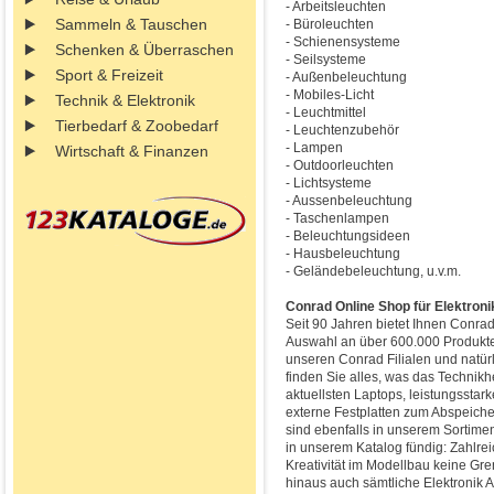
- Arbeitsleuchten
Sammeln & Tauschen
- Büroleuchten
- Schienensysteme
Schenken & Überraschen
- Seilsysteme
Sport & Freizeit
- Außenbeleuchtung
- Mobiles-Licht
Technik & Elektronik
- Leuchtmittel
Tierbedarf & Zoobedarf
- Leuchtenzubehör
- Lampen
Wirtschaft & Finanzen
- Outdoorleuchten
- Lichtsysteme
- Aussenbeleuchtung
- Taschenlampen
- Beleuchtungsideen
- Hausbeleuchtung
- Geländebeleuchtung, u.v.m.
Conrad Online Shop für Elektroni
Seit 90 Jahren bietet Ihnen Conrad
Auswahl an über 600.000 Produkte
unseren Conrad Filialen und natür
finden Sie alles, was das Technikh
aktuellsten Laptops, leistungsstar
externe Festplatten zum Abspeiche
sind ebenfalls in unserem Sortime
in unserem Katalog fündig: Zahlrei
Kreativität im Modellbau keine Gr
hinaus auch sämtliche Elektronik 