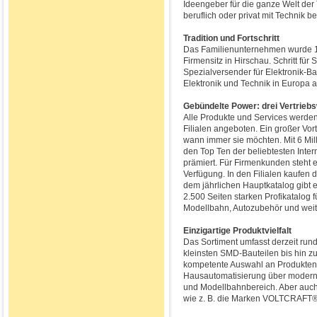
Ideengeber für die ganze Welt der T
beruflich oder privat mit Technik b
Tradition und Fortschritt
Das Familienunternehmen wurde 19
Firmensitz in Hirschau. Schritt fü
Spezialversender für Elektronik-Ba
Elektronik und Technik in Europa 
Gebündelte Power: drei Vertriebs
Alle Produkte und Services werden
Filialen angeboten. Ein großer Vor
wann immer sie möchten. Mit 6 Mil
den Top Ten der beliebtesten Inte
prämiert. Für Firmenkunden steht 
Verfügung. In den Filialen kaufen
dem jährlichen Hauptkatalog gibt
2.500 Seiten starken Profikatalog
Modellbahn, Autozubehör und wei
Einzigartige Produktvielfalt
Das Sortiment umfasst derzeit rund
kleinsten SMD-Bauteilen bis hin 
kompetente Auswahl an Produkten 
Hausautomatisierung über modern
und Modellbahnbereich. Aber auch 
wie z. B. die Marken VOLTCRAFT®,