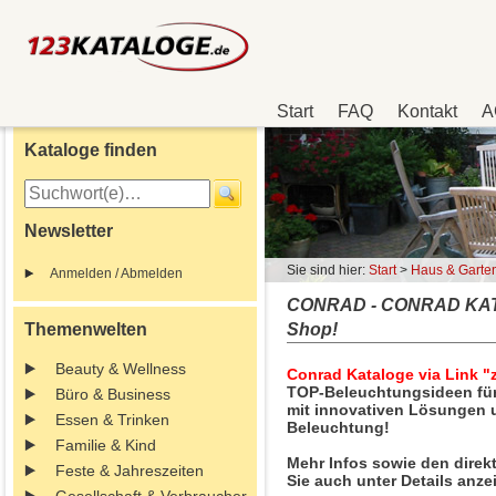
Start
FAQ
Kontakt
A
Kataloge finden
Newsletter
Sie sind hier:
Start
>
Haus & Garte
Anmelden / Abmelden
CONRAD - CONRAD KATALO
Themenwelten
Shop!
Beauty & Wellness
Conrad Kataloge via Link "
TOP-Beleuchtungsideen für
Büro & Business
mit innovativen Lösungen u
Essen & Trinken
Beleuchtung!
Familie & Kind
Mehr Infos sowie den direk
Feste & Jahreszeiten
Sie auch unter Details anze