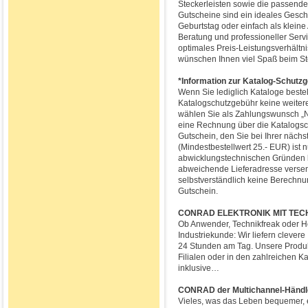
Steckerleisten sowie die passend
Gutscheine sind ein ideales Gesch
Geburtstag oder einfach als klein
Beratung und professioneller Servi
optimales Preis-Leistungsverhältn
wünschen Ihnen viel Spaß beim S
*Information zur Katalog-Schutz
Wenn Sie lediglich Kataloge bestel
Katalogschutzgebühr keine weiter
wählen Sie als Zahlungswunsch „Na
eine Rechnung über die Katalogsc
Gutschein, den Sie bei Ihrer näch
(Mindestbestellwert 25.- EUR) ist 
abwicklungstechnischen Gründen k
abweichende Lieferadresse versend
selbstverständlich keine Berechnu
Gutschein.
CONRAD ELEKTRONIK MIT TECHN
Ob Anwender, Technikfreak oder H
Industriekunde: Wir liefern clever
24 Stunden am Tag. Unsere Produkt
Filialen oder in den zahlreichen 
inklusive…
CONRAD der Multichannel-Händle
Vieles, was das Leben bequemer, ef