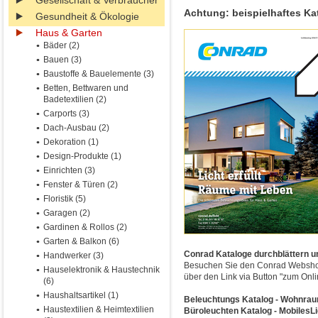
Gesellschaft & Verbraucher
Achtung: beispielhaftes Ka
Gesundheit & Ökologie
Haus & Garten
Bäder (2)
Bauen (3)
Baustoffe & Bauelemente (3)
Betten, Bettwaren und
Badetextilien (2)
Carports (3)
Dach-Ausbau (2)
Dekoration (1)
Design-Produkte (1)
Einrichten (3)
Fenster & Türen (2)
Floristik (5)
Garagen (2)
Gardinen & Rollos (2)
Garten & Balkon (6)
Conrad Kataloge durchblättern und
Handwerker (3)
Besuchen Sie den Conrad Webshop 
Hauselektronik & Haustechnik
über den Link via Button "zum Onl
(6)
Haushaltsartikel (1)
Beleuchtungs Katalog - Wohnraum
Haustextilien & Heimtextilien
Büroleuchten Katalog - MobilesLi