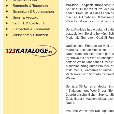
Pro-Idee – 7 Spezialshops sind T
Sammeln & Tauschen
Seit über 30 Jahren ist Pro-Idee d
Schenken & Überraschen
finden. Produkte, die das Leben b
Sport & Freizeit
machen. Auf mehr als 50 Messen w
Klassiker. Viele davon sind bei un
Technik & Elektronik
Tierbedarf & Zoobedarf
So ist Pro-Idee heute bekannt daf
vorzustellen. Sie sind herkömmlic
Wirtschaft & Finanzen
Merkmale überlegen: Qualität, Funkti
Und so bietet Pro-Idee weltweit r
Manufakturen, die Möglichkeit, ih
Dabei stammen nicht selten gerade 
irgendwo auf der Welt an entlegenen
seltene Weine, aber auch für viel
Markteinführung durch Pro-Idee er
Instruments, Leatherman-Survival-
Ventilatoren von Vornado, zahlre
Weine, … .
Seit über 30 Jahren entdecken i
in Katalogen und Web-Shops. Sie 
überdurchschnittlichen Service. S
Zustelllager in Aachen mit Langzei
Nacht.
Pro-Idee-Webshops, Kataloge und S