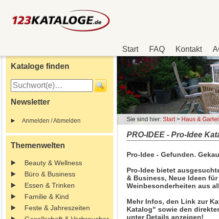
Start
FAQ
Kontakt
A
Kataloge finden
Newsletter
Sie sind hier:
Start
>
Haus & Garte
Anmelden / Abmelden
PRO-IDEE - Pro-Idee Kat
Themenwelten
Pro-Idee - Gefunden. Gekauf
Beauty & Wellness
Pro-Idee bietet ausgesuchte
Büro & Business
& Business, Neue Ideen für
Essen & Trinken
Weinbesonderheiten aus all
Familie & Kind
Mehr Infos, den Link zur Ka
Feste & Jahreszeiten
Katalog" sowie den direkte
unter Details anzeigen!