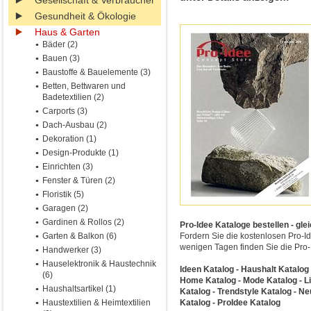
Gesellschaft & Verbraucher
Gesundheit & Ökologie
Haus & Garten
Bäder (2)
Bauen (3)
Baustoffe & Bauelemente (3)
Betten, Bettwaren und
Badetextilien (2)
Carports (3)
Dach-Ausbau (2)
Dekoration (1)
Design-Produkte (1)
Einrichten (3)
Fenster & Türen (2)
Floristik (5)
Garagen (2)
Gardinen & Rollos (2)
Pro-Idee Kataloge bestellen - gle
Garten & Balkon (6)
Fordern Sie die kostenlosen Pro-I
wenigen Tagen finden Sie die Pro-I
Handwerker (3)
Hauselektronik & Haustechnik
Ideen Katalog - Haushalt Katalog -
(6)
Home Katalog - Mode Katalog - Li
Haushaltsartikel (1)
Katalog - Trendstyle Katalog - N
Haustextilien & Heimtextilien
Katalog - ProIdee Katalog