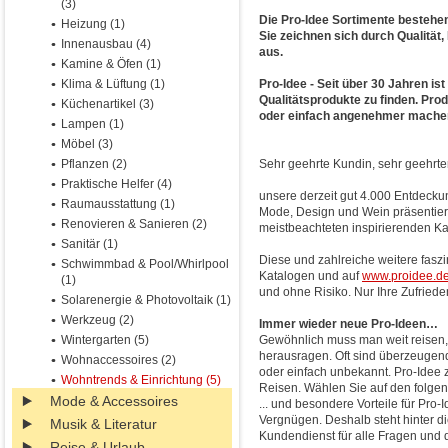
(3)
Die Pro-Idee Sortimente bestehen
Heizung (1)
Sie zeichnen sich durch Qualität,
Innenausbau (4)
aus.
Kamine & Öfen (1)
Klima & Lüftung (1)
Pro-Idee - Seit über 30 Jahren is
Qualitätsprodukte zu finden. Pro
Küchenartikel (3)
oder einfach angenehmer mache
Lampen (1)
Möbel (3)
Pflanzen (2)
Sehr geehrte Kundin, sehr geehrte
Praktische Helfer (4)
unsere derzeit gut 4.000 Entdeck
Raumausstattung (1)
Mode, Design und Wein präsentiere
Renovieren & Sanieren (2)
meistbeachteten inspirierenden K
Sanitär (1)
Diese und zahlreiche weitere fasz
Schwimmbad & Pool/Whirlpool
Katalogen und auf
www.proidee.d
(1)
und ohne Risiko. Nur Ihre Zufriede
Solarenergie & Photovoltaik (1)
Werkzeug (2)
Immer wieder neue Pro-Ideen…
Wintergarten (5)
Gewöhnlich muss man weit reisen, 
herausragen. Oft sind überzeugende
Wohnaccessoires (2)
oder einfach unbekannt. Pro-Idee 
Wohntrends & Einrichtung (5)
Reisen. Wählen Sie auf den folgend
Mode & Accessoires
... und besondere Vorteile für Pro-
Vergnügen. Deshalb steht hinter di
Musik & Literatur
Kundendienst für alle Fragen und d
Reise & Urlaub