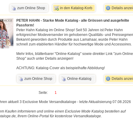
zum Online Shop
in den Katalog-Korb
Details anze
PETER HAHN - Starke Mode Katalog - alle Grössen und ausgefeilte
Passform!
Peter Hahn Katalog im Online Shop! Seit 50 Jahren ist Peter Hahn
erfolgreicher Modeversender im gehobenen Qualitäts- und Preissegmen
Bekannt geworden durch Produkte aus Lamahaar, wurde Peter Hahn
schnell zum etablierten Händler für hochwertige Mode und Accessoires.
Mehr Infos, blätterbarer "Online-Katalog" sowie direkter Link "zum Online
Shop" auch unter Details anzeigen!
ACHTUNG: Katalog-Cover als beispielhafte Abbildung!
zum Online Shop
Online-Katalog
Details anze
Seite:
1
ühren aktuell 3 Exclusive Mode Versandkataloge - letzte Aktualisierung 07.08.2026
em Kaufen informieren und online einen Exclusive Mode Katalog bestellen auf
taloge.de, Ihrem Online-Portal für kostenlose Versandkataloge.