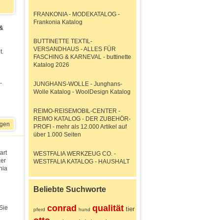
FRANKONIA - MODEKATALOG -
Frankonia Katalog
 &
BUTTINETTE TEXTIL-
VERSANDHAUS - ALLES FÜR
t.
FASCHING & KARNEVAL - buttinette
Katalog 2026
-
JUNGHANS-WOLLE - Junghans-
Wolle Katalog - WoolDesign Katalog
REIMO-REISEMOBIL-CENTER -
REIMO KATALOG - DER ZUBEHÖR-
igen
PROFI - mehr als 12.000 Artikel auf
über 1.000 Seiten
art
WESTFALIA WERKZEUG CO. -
ker
WESTFALIA KATALOG - HAUSHALT
nia
Beliebte Suchworte
conrad
qualität
Sie
tier
pferd
hund