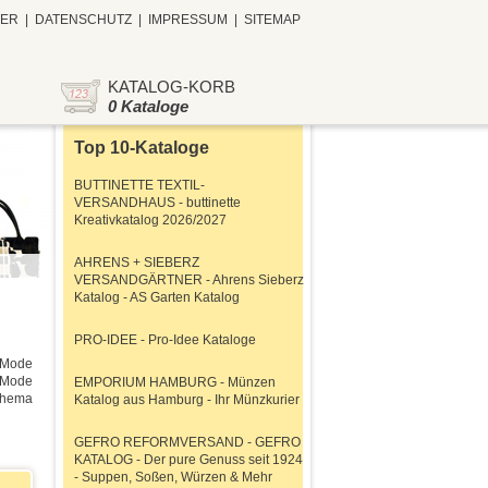
TER
|
DATENSCHUTZ
|
IMPRESSUM
|
SITEMAP
KATALOG-KORB
0 Kataloge
Top 10-Kataloge
BUTTINETTE TEXTIL-
VERSANDHAUS - buttinette
Kreativkatalog 2026/2027
AHRENS + SIEBERZ
VERSANDGÄRTNER - Ahrens Sieberz
Katalog - AS Garten Katalog
PRO-IDEE - Pro-Idee Kataloge
 Mode
e Mode
EMPORIUM HAMBURG - Münzen
Thema
Katalog aus Hamburg - Ihr Münzkurier
GEFRO REFORMVERSAND - GEFRO
KATALOG - Der pure Genuss seit 1924
- Suppen, Soßen, Würzen & Mehr