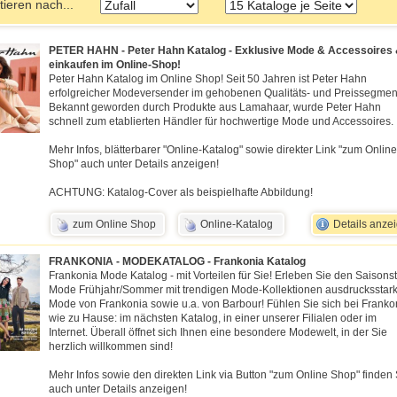
tieren nach...
PETER HAHN - Peter Hahn Katalog - Exklusive Mode & Accessoires
einkaufen im Online-Shop!
Peter Hahn Katalog im Online Shop! Seit 50 Jahren ist Peter Hahn
erfolgreicher Modeversender im gehobenen Qualitäts- und Preissegmen
Bekannt geworden durch Produkte aus Lamahaar, wurde Peter Hahn
schnell zum etablierten Händler für hochwertige Mode und Accessoires.
Mehr Infos, blätterbarer "Online-Katalog" sowie direkter Link "zum Online
Shop" auch unter Details anzeigen!
ACHTUNG: Katalog-Cover als beispielhafte Abbildung!
zum Online Shop
Online-Katalog
Details anze
FRANKONIA - MODEKATALOG - Frankonia Katalog
Frankonia Mode Katalog - mit Vorteilen für Sie! Erleben Sie den Saisonst
Mode Frühjahr/Sommer mit trendigen Mode-Kollektionen ausdrucksstar
Mode von Frankonia sowie u.a. von Barbour! Fühlen Sie sich bei Franko
wie zu Hause: im nächsten Katalog, in einer unserer Filialen oder im
Internet. Überall öffnet sich Ihnen eine besondere Modewelt, in der Sie
herzlich willkommen sind!
Mehr Infos sowie den direkten Link via Button "zum Online Shop" finden 
auch unter Details anzeigen!