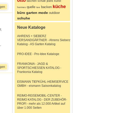
otto
taschen
schule
jeans
kunst
küche
quelle
backen
igen
hermes
tee
büro
garten
mode
outdoor
schuhe
Neue Kataloge
t.
AHRENS + SIEBERZ
VERSANDGÄRTNER - Ahrens Sieberz
Katalog - AS Garten Katalog
-
PRO-IDEE - Pro-Idee Kataloge
FRANKONIA - JAGD &
igen
SPORTSCHIESSEN KATALOG -
Frankonia Katalog
EISMANN TIEFKÜHL-HEIMSERVICE
GMBH - eismann Saisonkatalog
REIMO-REISEMOBIL-CENTER -
REIMO KATALOG - DER ZUBEHÖR-
PROFI - mehr als 12.000 Artikel auf
über 1.000 Seiten