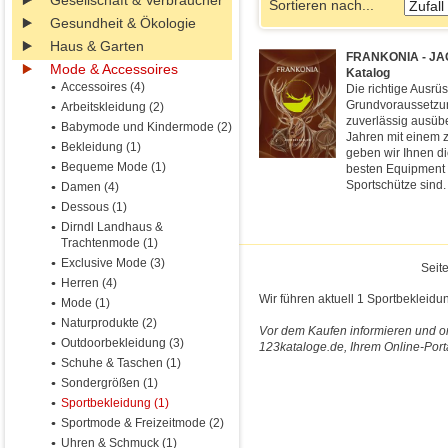
Gesellschaft & Verbraucher
Sortieren nach...
Gesundheit & Ökologie
Haus & Garten
FRANKONIA - JA
Mode & Accessoires
Katalog
Accessoires (4)
Die richtige Ausrü
Grundvoraussetzun
Arbeitskleidung (2)
zuverlässig ausübe
Babymode und Kindermode (2)
Jahren mit einem 
Bekleidung (1)
geben wir Ihnen di
Bequeme Mode (1)
besten Equipment 
Sportschütze sind.
Damen (4)
Dessous (1)
Dirndl Landhaus &
Trachtenmode (1)
Exclusive Mode (3)
Seite
Herren (4)
Wir führen aktuell 1 Sportbekleidu
Mode (1)
Naturprodukte (2)
Vor dem Kaufen informieren und on
Outdoorbekleidung (3)
123kataloge.de, Ihrem Online-Port
Schuhe & Taschen (1)
Sondergrößen (1)
Sportbekleidung (1)
Sportmode & Freizeitmode (2)
Uhren & Schmuck (1)