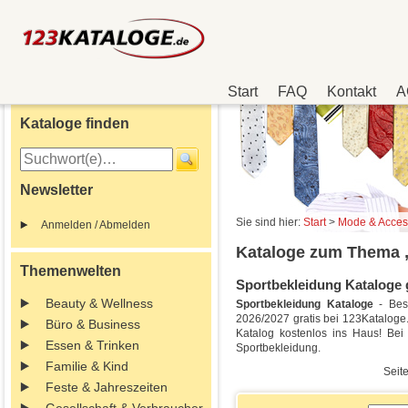
Start
FAQ
Kontakt
A
Kataloge finden
Newsletter
Sie sind hier:
Start
>
Mode & Acces
Anmelden / Abmelden
Kataloge zum Thema 
Themenwelten
Sportbekleidung Kataloge g
Beauty & Wellness
Sportbekleidung Kataloge
- Best
2026/2027 gratis bei 123Kataloge. 
Büro & Business
Katalog kostenlos ins Haus! Be
Essen & Trinken
Sportbekleidung.
Familie & Kind
Seite
Feste & Jahreszeiten