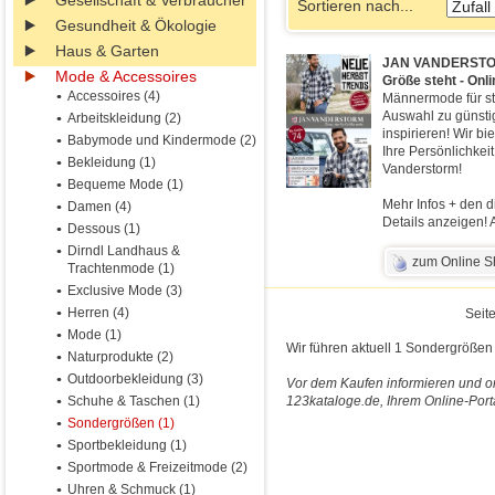
Gesellschaft & Verbraucher
Sortieren nach...
Gesundheit & Ökologie
Haus & Garten
JAN VANDERSTOR
Mode & Accessoires
Größe steht - Onli
Accessoires (4)
Männermode für st
Auswahl zu günsti
Arbeitskleidung (2)
inspirieren! Wir b
Babymode und Kindermode (2)
Ihre Persönlichkei
Bekleidung (1)
Vanderstorm!
Bequeme Mode (1)
Mehr Infos + den d
Damen (4)
Details anzeigen! A
Dessous (1)
Dirndl Landhaus &
zum Online 
Trachtenmode (1)
Exclusive Mode (3)
Herren (4)
Seite
Mode (1)
Wir führen aktuell 1 Sondergrößen 
Naturprodukte (2)
Outdoorbekleidung (3)
Vor dem Kaufen informieren und o
Schuhe & Taschen (1)
123kataloge.de, Ihrem Online-Port
Sondergrößen (1)
Sportbekleidung (1)
Sportmode & Freizeitmode (2)
Uhren & Schmuck (1)