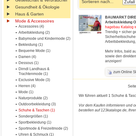
Gesellschaft & Verbraucher
Sortieren nach...
Gesundheit & Ökologie
Haus & Garten
BAUMARKT DIREKT 
Mode & Accessoires
Arbeitskleidung O
Accessoires (4)
hagebau Katalog wo
Trendig + sicher ge
Arbeitskleidung (2)
Sicherheitsschuhe,
Babymode und Kindermode (2)
Arbeitsbekleidung,
Bekleidung (1)
Bequeme Mode (1)
Mehr Infos, bald a
sowie den direkten
Damen (4)
anzeigen!
Dessous (1)
Dirndl Landhaus &
zum Online 
Trachtenmode (1)
Exclusive Mode (3)
Herren (4)
Seite
Mode (1)
Wir führen aktuell 1 Schuhe & Tasc
Naturprodukte (2)
Outdoorbekleidung (3)
Vor dem Kaufen informieren und o
Schuhe & Taschen (1)
bestellen auf 123kataloge.de, Ihre
Sondergrößen (1)
Sportbekleidung (1)
Sportmode & Freizeitmode (2)
Uhren & Schmuck (1)