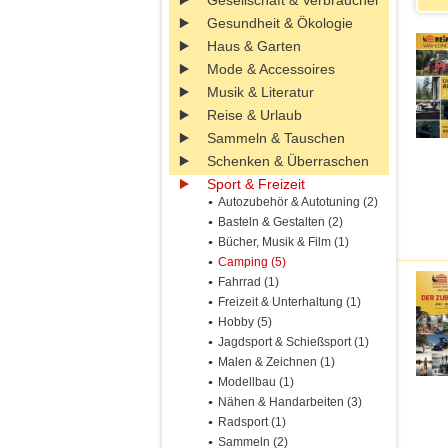
Gesellschaft & Verbraucher
Gesundheit & Ökologie
Haus & Garten
Mode & Accessoires
Musik & Literatur
Reise & Urlaub
Sammeln & Tauschen
Schenken & Überraschen
Sport & Freizeit
Autozubehör & Autotuning (2)
Basteln & Gestalten (2)
Bücher, Musik & Film (1)
Camping (5)
Fahrrad (1)
Freizeit & Unterhaltung (1)
Hobby (5)
Jagdsport & Schießsport (1)
Malen & Zeichnen (1)
Modellbau (1)
Nähen & Handarbeiten (3)
Radsport (1)
Sammeln (2)