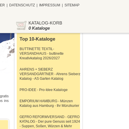
TER
|
DATENSCHUTZ
|
IMPRESSUM
|
SITEMAP
KATALOG-KORB
0 Kataloge
Top 10-Kataloge
BUTTINETTE TEXTIL-
VERSANDHAUS - buttinette
Kreativkatalog 2026/2027
AHRENS + SIEBERZ
VERSANDGÄRTNER - Ahrens Sieberz
Katalog - AS Garten Katalog
PRO-IDEE - Pro-Idee Kataloge
ratis
os ins
EMPORIUM HAMBURG - Münzen
Katalog aus Hamburg - Ihr Münzkurier
GEFRO REFORMVERSAND - GEFRO
KATALOG - Der pure Genuss seit 1924
- Suppen, Soßen, Würzen & Mehr