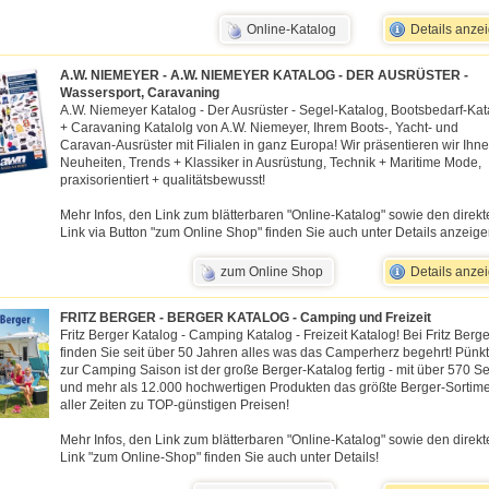
Online-Katalog
Details anze
A.W. NIEMEYER - A.W. NIEMEYER KATALOG - DER AUSRÜSTER -
Wassersport, Caravaning
A.W. Niemeyer Katalog - Der Ausrüster - Segel-Katalog, Bootsbedarf-Kat
+ Caravaning Katalolg von A.W. Niemeyer, Ihrem Boots-, Yacht- und
Caravan-Ausrüster mit Filialen in ganz Europa! Wir präsentieren wir Ihn
Neuheiten, Trends + Klassiker in Ausrüstung, Technik + Maritime Mode,
praxisorientiert + qualitätsbewusst!
Mehr Infos, den Link zum blätterbaren "Online-Katalog" sowie den direkt
Link via Button "zum Online Shop" finden Sie auch unter Details anzeige
zum Online Shop
Details anze
FRITZ BERGER - BERGER KATALOG - Camping und Freizeit
Fritz Berger Katalog - Camping Katalog - Freizeit Katalog! Bei Fritz Berge
finden Sie seit über 50 Jahren alles was das Camperherz begehrt! Pünkt
zur Camping Saison ist der große Berger-Katalog fertig - mit über 570 Se
und mehr als 12.000 hochwertigen Produkten das größte Berger-Sortim
aller Zeiten zu TOP-günstigen Preisen!
Mehr Infos, den Link zum blätterbaren "Online-Katalog" sowie den direkt
Link "zum Online-Shop" finden Sie auch unter Details!