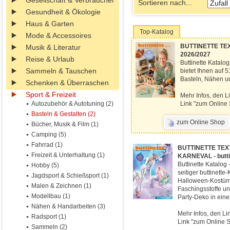
Gesellschaft & Verbraucher
Sortieren nach...
Gesundheit & Ökologie
Haus & Garten
Top-Katalog
Mode & Accessoires
BUTTINETTE TEXT
Musik & Literatur
2026/2027
Reise & Urlaub
Buttinette Katalog
Sammeln & Tauschen
bietet Ihnen auf 
Basteln, Nähen un
Schenken & Überraschen
Sport & Freizeit
Mehr Infos, den L
Autozubehör & Autotuning (2)
Link "zum Online 
Basteln & Gestalten (2)
zum Online Shop
Bücher, Musik & Film (1)
Camping (5)
Fahrrad (1)
BUTTINETTE TEX
Freizeit & Unterhaltung (1)
KARNEVAL - butti
Buttinette Katalog 
Hobby (5)
seitiger buttinette
Jagdsport & Schießsport (1)
Halloween-Kostüme
Malen & Zeichnen (1)
Faschingsstoffe un
Modellbau (1)
Party-Deko in eine
Nähen & Handarbeiten (3)
Mehr Infos, den Li
Radsport (1)
Link "zum Online S
Sammeln (2)