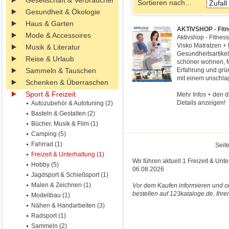
Gesellschaft & Verbraucher
Sortieren nach...
Gesundheit & Ökologie
Haus & Garten
AKTIVSHOP - Fitn
Mode & Accessoires
Aktivshop - Fitnes
Visko Matratzen +
Musik & Literatur
Gesundheitsartikel
Reise & Urlaub
schöner wohnen, M
Sammeln & Tauschen
Erfahrung und grün
mit einem unschlag
Schenken & Überraschen
Sport & Freizeit
Mehr Infos + den d
Details anzeigen!
Autozubehör & Autotuning (2)
Basteln & Gestalten (2)
Bücher, Musik & Film (1)
Camping (5)
Fahrrad (1)
Seite
Freizeit & Unterhaltung (1)
Wir führen aktuell 1 Freizeit & Unt
Hobby (5)
06.08.2026
Jagdsport & Schießsport (1)
Malen & Zeichnen (1)
Vor dem Kaufen informieren und on
bestellen auf 123kataloge.de, Ihre
Modellbau (1)
Nähen & Handarbeiten (3)
Radsport (1)
Sammeln (2)