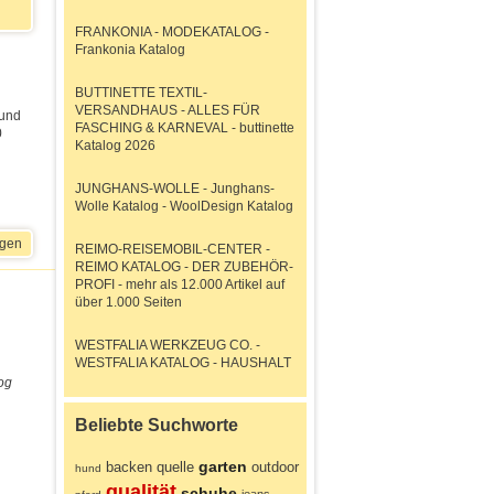
FRANKONIA - MODEKATALOG -
Frankonia Katalog
BUTTINETTE TEXTIL-
VERSANDHAUS - ALLES FÜR
 und
FASCHING & KARNEVAL - buttinette
0
Katalog 2026
JUNGHANS-WOLLE - Junghans-
Wolle Katalog - WoolDesign Katalog
igen
REIMO-REISEMOBIL-CENTER -
REIMO KATALOG - DER ZUBEHÖR-
PROFI - mehr als 12.000 Artikel auf
über 1.000 Seiten
WESTFALIA WERKZEUG CO. -
WESTFALIA KATALOG - HAUSHALT
og
Beliebte Suchworte
garten
backen
quelle
outdoor
hund
qualität
schuhe