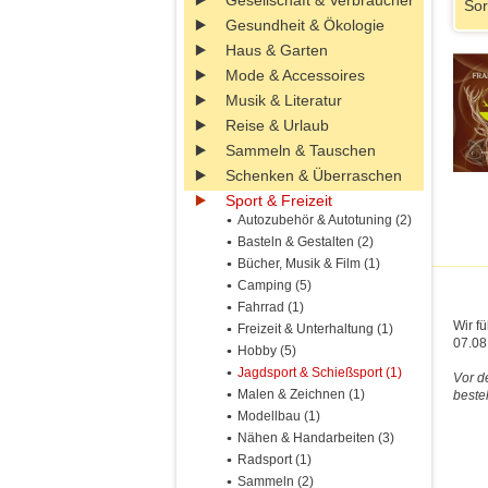
Gesellschaft & Verbraucher
Sor
Gesundheit & Ökologie
Haus & Garten
Mode & Accessoires
Musik & Literatur
Reise & Urlaub
Sammeln & Tauschen
Schenken & Überraschen
Sport & Freizeit
Autozubehör & Autotuning (2)
Basteln & Gestalten (2)
Bücher, Musik & Film (1)
Camping (5)
Fahrrad (1)
Wir f
Freizeit & Unterhaltung (1)
07.08
Hobby (5)
Jagdsport & Schießsport (1)
Vor d
Malen & Zeichnen (1)
beste
Modellbau (1)
Nähen & Handarbeiten (3)
Radsport (1)
Sammeln (2)