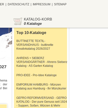
TER
|
DATENSCHUTZ
|
IMPRESSUM
|
SITEMAP
KATALOG-KORB
0 Kataloge
Top 10-Kataloge
BUTTINETTE TEXTIL-
VERSANDHAUS - buttinette
Kreativkatalog 2026/2027
AHRENS + SIEBERZ
VERSANDGÄRTNER - Ahrens Sieberz
Katalog - AS Garten Katalog
027
PRO-IDEE - Pro-Idee Kataloge
Thema
t der
EMPORIUM HAMBURG - Münzen
s! Bei
Katalog aus Hamburg - Ihr Münzkurier
GEFRO REFORMVERSAND - GEFRO
KATALOG - Der pure Genuss seit 1924
- Suppen, Soßen, Würzen & Mehr