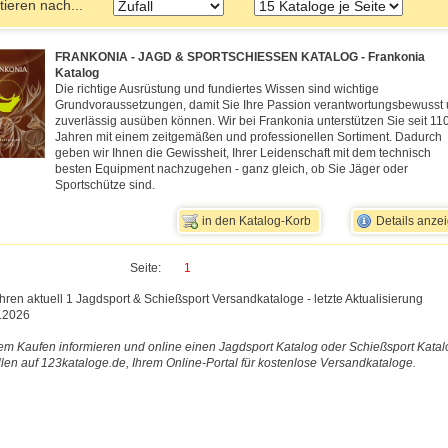
tieren nach...
FRANKONIA - JAGD & SPORTSCHIESSEN KATALOG - Frankonia
Katalog
Die richtige Ausrüstung und fundiertes Wissen sind wichtige
Grundvoraussetzungen, damit Sie Ihre Passion verantwortungsbewusst
zuverlässig ausüben können. Wir bei Frankonia unterstützen Sie seit 11
Jahren mit einem zeitgemäßen und professionellen Sortiment. Dadurch
geben wir Ihnen die Gewissheit, Ihrer Leidenschaft mit dem technisch
besten Equipment nachzugehen - ganz gleich, ob Sie Jäger oder
Sportschütze sind.
in den Katalog-Korb
Details anze
Seite:
1
ühren aktuell 1 Jagdsport & Schießsport Versandkataloge - letzte Aktualisierung
.2026
em Kaufen informieren und online einen Jagdsport Katalog oder Schießsport Katal
llen auf 123kataloge.de, Ihrem Online-Portal für kostenlose Versandkataloge.