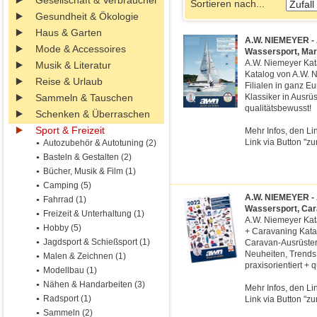
Gesellschaft & Verbraucher
Sortieren nach...
Gesundheit & Ökologie
Haus & Garten
A.W. NIEMEYER 
Mode & Accessoires
Wassersport, Mar
A.W. Niemeyer Kata
Musik & Literatur
Katalog von A.W. N
Reise & Urlaub
Filialen in ganz E
Sammeln & Tauschen
Klassiker in Ausrü
qualitätsbewusst!
Schenken & Überraschen
Sport & Freizeit
Mehr Infos, den Li
Link via Button "z
Autozubehör & Autotuning (2)
Basteln & Gestalten (2)
Bücher, Musik & Film (1)
Camping (5)
A.W. NIEMEYER 
Fahrrad (1)
Wassersport, Car
Freizeit & Unterhaltung (1)
A.W. Niemeyer Kata
Hobby (5)
+ Caravaning Katal
Jagdsport & Schießsport (1)
Caravan-Ausrüster 
Neuheiten, Trends 
Malen & Zeichnen (1)
praxisorientiert + 
Modellbau (1)
Nähen & Handarbeiten (3)
Mehr Infos, den Li
Radsport (1)
Link via Button "z
Sammeln (2)