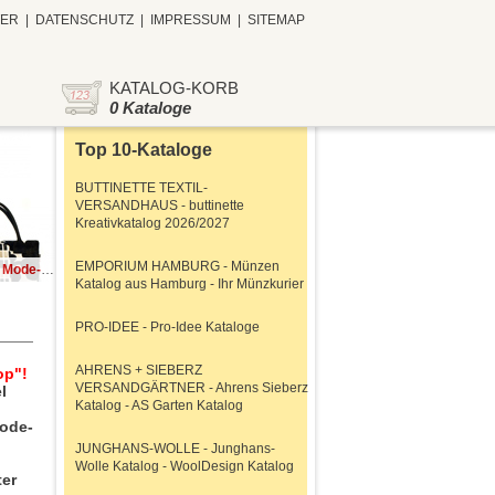
TER
|
DATENSCHUTZ
|
IMPRESSUM
|
SITEMAP
KATALOG-KORB
0 Kataloge
Top 10-Kataloge
BUTTINETTE TEXTIL-
VERSANDHAUS - buttinette
Kreativkatalog 2026/2027
EMPORIUM HAMBURG - Münzen
aktueller Katalog
Katalog aus Hamburg - Ihr Münzkurier
PRO-IDEE - Pro-Idee Kataloge
AHRENS + SIEBERZ
op"!
VERSANDGÄRTNER - Ahrens Sieberz
l
Katalog - AS Garten Katalog
Mode-
JUNGHANS-WOLLE - Junghans-
Wolle Katalog - WoolDesign Katalog
ter