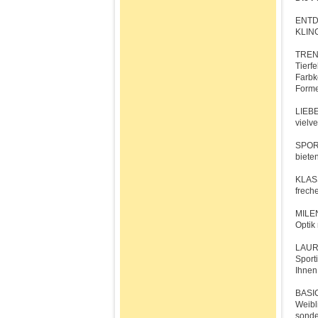
ENTDE
KLING
TREND
Tierf
Farbk
Form
LIEBE
vielv
SPORT
biete
KLASS
frech
MILEN
Optik
LAURA
Sport
Ihnen
BASIC
Weibl
sonde