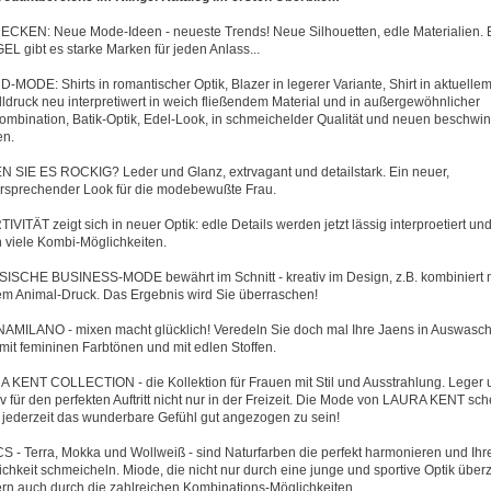
CKEN: Neue Mode-Ideen - neueste Trends! Neue Silhouetten, edle Materialien. 
EL gibt es starke Marken für jeden Anlass...
-MODE: Shirts in romantischer Optik, Blazer in legerer Variante, Shirt in aktuelle
elldruck neu interpretiwert in weich fließendem Material und in außergewöhnlicher
ombination, Batik-Optik, Edel-Look, in schmeichelder Qualität und neuen beschwi
en.
N SIE ES ROCKIG? Leder und Glanz, extrvagant und detailstark. Ein neuer,
ersprechender Look für die modebewußte Frau.
IVITÄT zeigt sich in neuer Optik: edle Details werden jetzt lässig interproetiert un
n viele Kombi-Möglichkeiten.
ISCHE BUSINESS-MODE bewährt im Schnitt - kreativ im Design, z.B. kombiniert 
em Animal-Druck. Das Ergebnis wird Sie überraschen!
AMILANO - mixen macht glücklich! Veredeln Sie doch mal Ihre Jaens in Auswasch
 mit femininen Farbtönen und mit edlen Stoffen.
 KENT COLLECTION - die Kollektion für Frauen mit Stil und Ausstrahlung. Leger 
iv für den perfekten Auftritt nicht nur in der Freizeit. Die Mode von LAURA KENT sch
 jederzeit das wunderbare Gefühl gut angezogen zu sein!
S - Terra, Mokka und Wollweiß - sind Naturfarben die perfekt harmonieren und Ihr
ichkeit schmeicheln. Miode, die nicht nur durch eine junge und sportive Optik über
rn auch durch die zahlreichen Kombinations-Möglichkeiten.