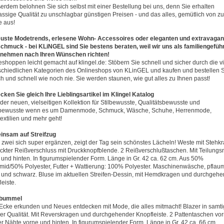
ußerdem belohnen Sie sich selbst mit einer Bestellung bei uns, denn Sie erhalten
lassige Qualität zu unschlagbar günstigen Preisen - und das alles, gemütlich von zu
 aus!
uste Modetrends, erlesene Wohn- Accessoires oder eleganten und extravagan
chmuck - bei KLiNGEL sind Sie bestens beraten, weil wir uns als familiengefüh
nehmen nach Ihren Wünschen richten!
eshoppen leicht gemacht auf klingel.de: Stöbern Sie schnell und sicher durch die vi
schiedlichen Kategorien des Onlineshops von KLinGEL und kaufen und bestellen S
ch und schnell wie noch nie. Sie werden staunen, wie gut alles zu Ihnen passt!
cken Sie gleich Ihre Lieblingsartikel im Klingel Katalog
 der neuen, vielseitigen Kollektion für Stilbewusste, Qualitätsbewusste und
bewusste wenn es um Damenmode, Schmuck, Wäsche, Schuhe, Herrenmode,
extilien und mehr geht!
nsam auf Streifzug
zwei sich super ergänzen, zeigt der Tag sein schönstes Lächeln! Weste mit Stehk
ckter Reißverschluss mit Druckknopfblende. 2 Reißverschlußtaschen. Mit Teilungs
 und hinten. In figurumspielender Form. Länge in Gr. 42 ca. 62 cm. Aus 50%
mid/50% Polyester, Futter + Wattierung: 100% Polyester. Maschinenwäsche, pflau
l und schwarz. Bluse im aktuellen Streifen-Dessin, mit Hemdkragen und durchgeh
eiste.
tbummel
Ecke erkunden und Neues entdecken mit Mode, die alles mitmacht! Blazer in samti
er Qualität. Mit Reverskragen und durchgehender Knopfleiste. 2 Pattentaschen vor
r Nähte vorne und hinten. In figurumspielender Form. Länge in Gr. 42 ca. 66 cm.