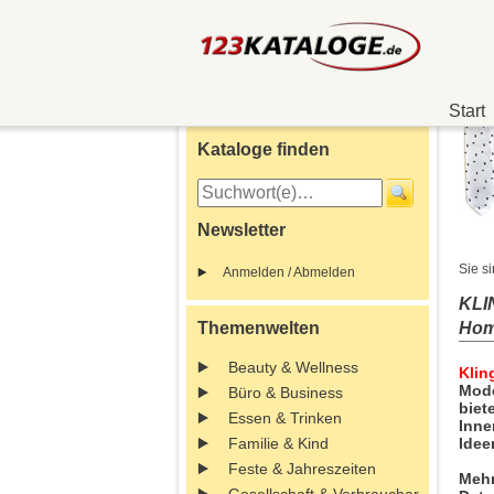
Start
Kataloge finden
Newsletter
Sie si
Anmelden / Abmelden
KLI
Themenwelten
Home
Beauty & Wellness
Klin
Mode
Büro & Business
biet
Essen & Trinken
Inne
Familie & Kind
Idee
Feste & Jahreszeiten
Mehr