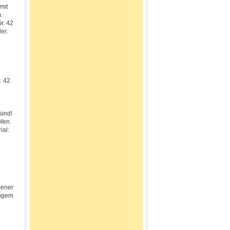
mit
.
r. 42
er.
. 42
sind!
fen.
ial:
bener
angem