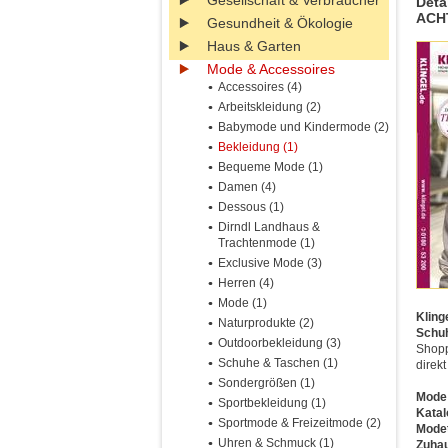
Gesellschaft & Verbraucher
Deta
ACHT
Gesundheit & Ökologie
Haus & Garten
Mode & Accessoires
Accessoires (4)
Arbeitskleidung (2)
Babymode und Kindermode (2)
Bekleidung (1)
Bequeme Mode (1)
Damen (4)
Dessous (1)
Dirndl Landhaus &
Trachtenmode (1)
Exclusive Mode (3)
Herren (4)
Mode (1)
Kling
Naturprodukte (2)
Schuh
Outdoorbekleidung (3)
Shopp
Schuhe & Taschen (1)
direk
Sondergrößen (1)
Mode 
Sportbekleidung (1)
Katal
Sportmode & Freizeitmode (2)
Modet
Uhren & Schmuck (1)
Zuhau