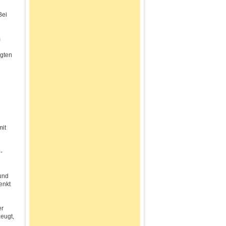
Bei
m
ngten
d
mit
-
und
enkt
er
zeugt,