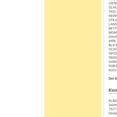
UNTE
SCH
TASC
HER
STIL
LAND
BET
WOH
DAUN
IHRE
BLIC
SCHÖ
SPIT
FENS
GARD
PORZ
KÜCH
Der K
Kon
KLIN
Sachs
75177
Deuts