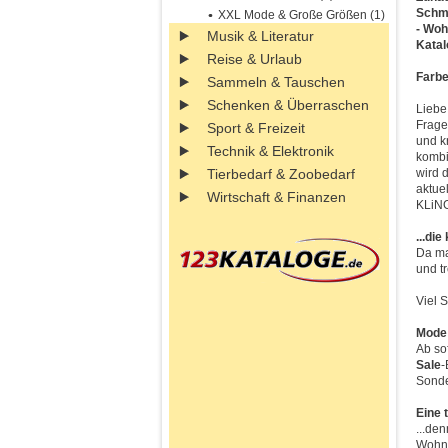
Schmu
XXL Mode & Große Größen (1)
- Woh
Musik & Literatur
Katal
Reise & Urlaub
Farbe
Sammeln & Tauschen
Schenken & Überraschen
Liebe
Frage
Sport & Freizeit
und k
Technik & Elektronik
kombin
Tierbedarf & Zoobedarf
wird 
aktue
Wirtschaft & Finanzen
KLiNG
...di
Da ma
und t
Viel 
Mode 
Ab so
Sale
-
Sonde
Eine 
...de
Wohna