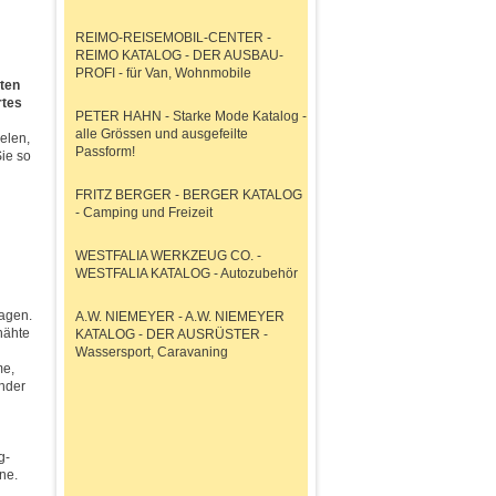
REIMO-REISEMOBIL-CENTER -
REIMO KATALOG - DER AUSBAU-
PROFI - für Van, Wohnmobile
ten
rtes
PETER HAHN - Starke Mode Katalog -
alle Grössen und ausgefeilte
elen,
Passform!
ie so
FRITZ BERGER - BERGER KATALOG
- Camping und Freizeit
WESTFALIA WERKZEUG CO. -
WESTFALIA KATALOG - Autozubehör
ragen.
A.W. NIEMEYER - A.W. NIEMEYER
nähte
KATALOG - DER AUSRÜSTER -
Wassersport, Caravaning
me,
ender
g-
ne.