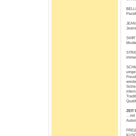
BELLI
Passf
JEANS
Jeans
SHIRT
Muste
STRIC
immer
SCHMU
umgeb
Freud
wiede
Siche
inter
Tradi
Quali
ZEIT
... m
Autom
FREI
KUS