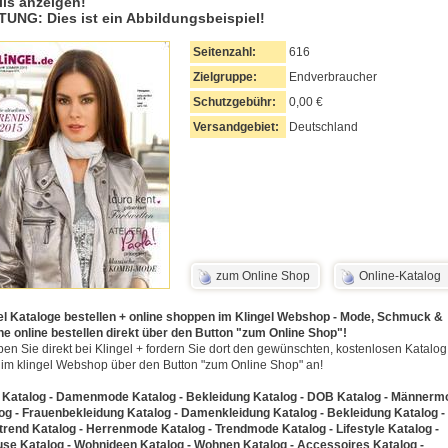
ils anzeigen!
UNG: Dies ist ein Abbildungsbeispiel!
Seitenzahl:
616
Zielgruppe:
Endverbraucher
Schutzgebühr:
0,00 €
Versandgebiet:
Deutschland
zum Online Shop
Online-Katalog
el Kataloge bestellen + online shoppen im Klingel Webshop - Mode, Schmuck &
e online bestellen direkt über den Button "zum Online Shop"!
en Sie direkt bei Klingel + fordern Sie dort den gewünschten, kostenlosen Katalog
t im klingel Webshop über den Button "zum Online Shop" an!
Katalog - Damenmode Katalog - Bekleidung Katalog - DOB Katalog - Männerm
og - Frauenbekleidung Katalog - Damenkleidung Katalog - Bekleidung Katalog -
rend Katalog - Herrenmode Katalog - Trendmode Katalog - Lifestyle Katalog -
se Katalog - Wohnideen Katalog - Wohnen Katalog - Accessoires Katalog -