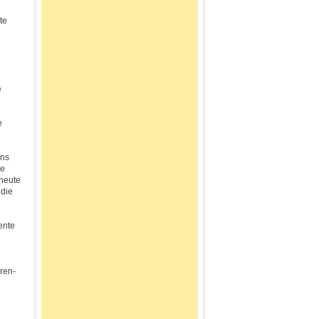
te
e
e
uns
ge
 heute
 die
ente
ren-