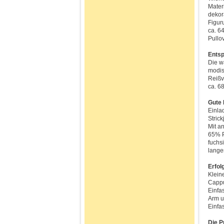
Materi
dekor
Figur
ca. 6
Pullo
Entsp
Die w
modis
Reißv
ca. 6
Gute 
Einla
Stric
Mit a
65% P
fuchs
lange
Erfol
Klein
Cappu
Einfa
Arm u
Einfa
Die P