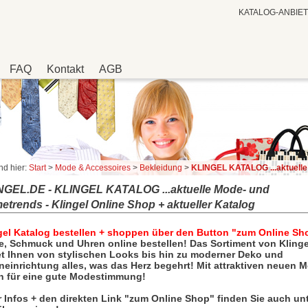
KATALOG-ANBIE
FAQ
Kontakt
AGB
nd hier:
Start
>
Mode & Accessoires
>
Bekleidung
>
KLINGEL KATALOG ...aktuelle Mode- und Hometrends - Klingel Online Shop + 
NGEL.DE - KLINGEL KATALOG ...aktuelle Mode- und
trends - Klingel Online Shop + aktueller Katalog
gel Katalog bestellen + shoppen über den Button "zum Online Sh
, Schmuck und Uhren online bestellen! Das Sortiment von Klinge
et Ihnen von stylischen Looks bis hin zu moderner Deko und
neinrichtung alles, was das Herz begehrt! Mit attraktiven neuen 
n für eine gute Modestimmung!
 Infos + den direkten Link "zum Online Shop" finden Sie auch un