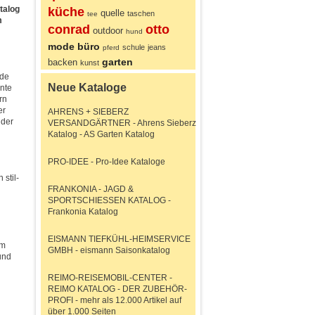
talog
küche
quelle
taschen
tee
m
conrad
otto
outdoor
hund
mode
büro
schule
jeans
pferd
garten
backen
kunst
nde
Neue Kataloge
unte
rn
er
AHRENS + SIEBERZ
 der
VERSANDGÄRTNER - Ahrens Sieberz
Katalog - AS Garten Katalog
PRO-IDEE - Pro-Idee Kataloge
stil-
FRANKONIA - JAGD &
SPORTSCHIESSEN KATALOG -
Frankonia Katalog
EISMANN TIEFKÜHL-HEIMSERVICE
im
GMBH - eismann Saisonkatalog
und
REIMO-REISEMOBIL-CENTER -
REIMO KATALOG - DER ZUBEHÖR-
PROFI - mehr als 12.000 Artikel auf
über 1.000 Seiten