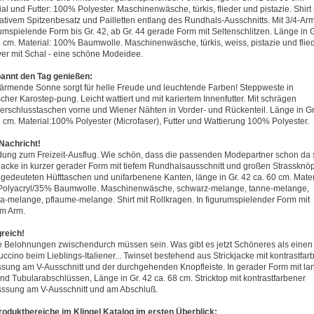
al und Futter: 100% Polyester. Maschinenwäsche, türkis, flieder und pistazie. Shirt 
ativem Spitzenbesatz und Pailletten entlang des Rundhals-Ausschnitts. Mit 3/4-Arm
umspielende Form bis Gr. 42, ab Gr. 44 gerade Form mit Seltenschlitzen. Länge in G
4 cm. Material: 100% Baumwolle. Maschinenwäsche, türkis, weiss, pistazie und flied
ver mit Schal - eine schöne Modeidee.
annt den Tag genießen:
ärmende Sonne sorgt für helle Freude und leuchtende Farben! Steppweste in
cher Karostep-pung. Leicht wattiert und mit kariertem Innenfutter. Mit schrägen
erschlusstaschen vorne und Wiener Nähten in Vorder- und Rückenteil. Länge in Gr
8 cm. Material:100% Polyester (Microfaser), Futter und Wattierung 100% Polyester.
Nachricht!
dung zum Freizeit-Ausflug. Wie schön, dass die passenden Modepartner schon da 
kjacke in kurzer gerader Form mit tiefem Rundhalsausschnitt und großen Strassknöp
ngedeuteten Hüfttaschen und unifarbenene Kanten, länge in Gr. 42 ca. 60 cm. Mater
olyacryl/35% Baumwolle. Maschinenwäsche, schwarz-melange, tanne-melange,
ia-melange, pflaume-melange. Shirt mit Rollkragen. In figurumspielender Form mit
m Arm.
greich!
e Belohnungen zwischendurch müssen sein. Was gibt es jetzt Schöneres als einen
ccino beim Lieblings-Italiener... Twinset bestehend aus Strickjacke mit kontrastfar
ssung am V-Ausschnitt und der durchgehenden Knopfleiste. In gerader Form mit l
nd Tubularabschlüssen, Länge in Gr. 42 ca. 68 cm. Stricktop mit kontrastfarbener
sssung am V-Ausschnitt und am Abschluß.
roduktbereiche im Klingel Katalog im ersten Überblick: