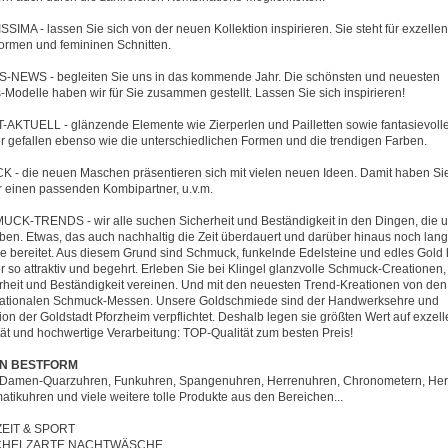
SSIMA - lassen Sie sich von der neuen Kollektion inspirieren. Sie steht für exzellen
ormen und femininen Schnitten.
-NEWS - begleiten Sie uns in das kommende Jahr. Die schönsten und neuesten
-Modelle haben wir für Sie zusammen gestellt. Lassen Sie sich inspirieren!
-AKTUELL - glänzende Elemente wie Zierperlen und Pailletten sowie fantasievoll
r gefallen ebenso wie die unterschiedlichen Formen und die trendigen Farben.
K - die neuen Maschen präsentieren sich mit vielen neuen Ideen. Damit haben Si
 einen passenden Kombipartner, u.v.m.
CK-TRENDS - wir alle suchen Sicherheit und Beständigkeit in den Dingen, die 
en. Etwas, das auch nachhaltig die Zeit überdauert und darüber hinaus noch lan
e bereitet. Aus diesem Grund sind Schmuck, funkelnde Edelsteine und edles Gold
r so attraktiv und begehrt. Erleben Sie bei Klingel glanzvolle Schmuck-Creationen,
rheit und Beständigkeit vereinen. Und mit den neuesten Trend-Kreationen von den
nationalen Schmuck-Messen. Unsere Goldschmiede sind der Handwerksehre und
tion der Goldstadt Pforzheim verpflichtet. Deshalb legen sie größten Wert auf exzell
tät und hochwertige Verarbeitung: TOP-Qualität zum besten Preis!
 IN BESTFORM
it Damen-Quarzuhren, Funkuhren, Spangenuhren, Herrenuhren, Chronometern, Her
atikuhren und viele weitere tolle Produkte aus den Bereichen...
ZEIT & SPORT
CHELZARTE NACHTWÄSCHE