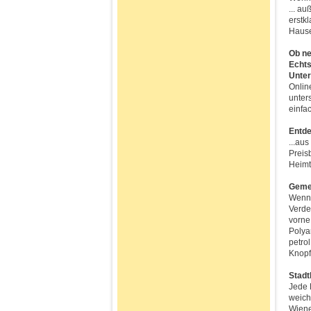
... a
erstk
Hause
Ob ne
Echts
Unter
Onlin
unter
einfa
Entde
...aus
Preis
Heimt
Gemei
Wenn 
Verde
vorne
Polya
petro
Knopfl
Stad
Jede 
weich
Wiene