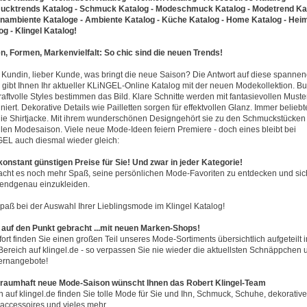
cktrends Katalog - Schmuck Katalog - Modeschmuck Katalog - Modetrend Ka
nambiente Kataloge - Ambiente Katalog - Küche Katalog - Home Katalog - Hei
og - Klingel Katalog!
n, Formen, Markenvielfalt: So chic sind die neuen Trends!
 Kundin, lieber Kunde, was bringt die neue Saison? Die Antwort auf diese spanne
 gibt Ihnen Ihr aktueller KLiNGEL-Online Katalog mit der neuen Modekollektion. B
raftvolle Styles bestimmen das Bild. Klare Schnitte werden mit fantasievollen Muste
iert. Dekorative Details wie Pailletten sorgen für effektvollen Glanz. Immer beliebt
die Shirtjacke. Mit ihrem wunderschönen Designgehört sie zu den Schmuckstücken
llen Modesaison. Viele neue Mode-Ideen feiern Premiere - doch eines bleibt bei
EL auch diesmal wieder gleich:
e konstant günstigen Preise für Sie! Und zwar in jeder Kategorie!
cht es noch mehr Spaß, seine persönlichen Mode-Favoriten zu entdecken und sich 
rendgenau einzukleiden.
Spaß bei der Auswahl Ihrer Lieblingsmode im Klingel Katalog!
auf den Punkt gebracht ...mit neuen Marken-Shops!
fort finden Sie einen großen Teil unseres Mode-Sortiments übersichtlich aufgeteilt 
Bereich auf klingel.de - so verpassen Sie nie wieder die aktuellsten Schnäppchen 
rnangebote!
traumhaft neue Mode-Saison wünscht Ihnen das Robert Klingel-Team
nn auf klingel.de finden Sie tolle Mode für Sie und Ihn, Schmuck, Schuhe, dekorative
ccessoires und vieles mehr