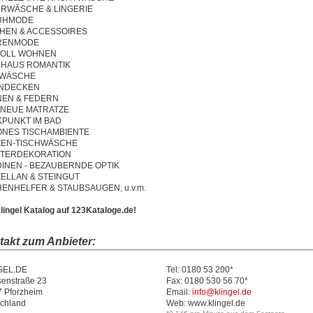
RWÄSCHE & LINGERIE
UHMODE
HEN & ACCESSOIRES
RENMODE
VOLL WOHNEN
HAUS ROMANTIK
TWÄSCHE
NDECKEN
EN & FEDERN
 NEUE MATRATZE
KPUNKT IM BAD
NES TISCHAMBIENTE
ZEN-TISCHWÄSCHE
TERDEKORATION
INEN - BEZAUBERNDE OPTIK
ELLAN & STEINGUT
ENHELFER & STAUBSAUGEN, u.v.m.
lingel Katalog auf 123Kataloge.de!
takt zum Anbieter:
GEL.DE
Tel: 0180 53 200*
enstraße 23
Fax: 0180 530 56 70*
 Pforzheim
Email:
info@klingel.de
chland
Web:
www.klingel.de