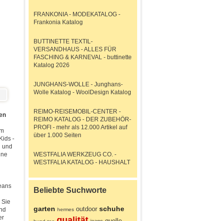
FRANKONIA - MODEKATALOG -
Frankonia Katalog
BUTTINETTE TEXTIL-
VERSANDHAUS - ALLES FÜR
FASCHING & KARNEVAL - buttinette
Katalog 2026
JUNGHANS-WOLLE - Junghans-
Wolle Katalog - WoolDesign Katalog
REIMO-REISEMOBIL-CENTER -
en
REIMO KATALOG - DER ZUBEHÖR-
PROFI - mehr als 12.000 Artikel auf
im
über 1.000 Seiten
Kids -
n und
ine
WESTFALIA WERKZEUG CO. -
WESTFALIA KATALOG - HAUSHALT
eans
Beliebte Suchworte
 Sie
garten
schuhe
outdoor
und
hermes
er
qualität
quelle