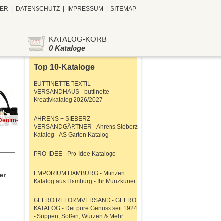
TER
|
DATENSCHUTZ
|
IMPRESSUM
|
SITEMAP
KATALOG-KORB
0 Kataloge
Top 10-Kataloge
BUTTINETTE TEXTIL-
VERSANDHAUS - buttinette
Kreativkatalog 2026/2027
AHRENS + SIEBERZ
 im Online-Shop!
VERSANDGÄRTNER - Ahrens Sieberz
Katalog - AS Garten Katalog
PRO-IDEE - Pro-Idee Kataloge
EMPORIUM HAMBURG - Münzen
er
Katalog aus Hamburg - Ihr Münzkurier
GEFRO REFORMVERSAND - GEFRO
KATALOG - Der pure Genuss seit 1924
- Suppen, Soßen, Würzen & Mehr