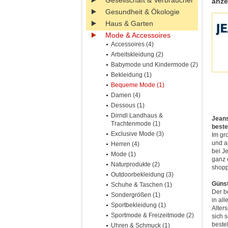
Gesellschaft & Verbraucher
anze
Gesundheit & Ökologie
Haus & Garten
Mode & Accessoires
Accessoires (4)
Arbeitskleidung (2)
Babymode und Kindermode (2)
Bekleidung (1)
Bequeme Mode (1)
Damen (4)
Dessous (1)
Dirndl Landhaus &
Jeans
Trachtenmode (1)
beste
Exclusive Mode (3)
Im gr
und ak
Herren (4)
bei J
Mode (1)
ganz 
Naturprodukte (2)
shopp
Outdoorbekleidung (3)
Günst
Schuhe & Taschen (1)
Der b
Sondergrößen (1)
in al
Sportbekleidung (1)
Alter
Sportmode & Freizeitmode (2)
sich 
beste
Uhren & Schmuck (1)