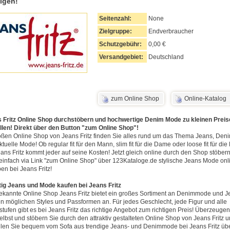
igen!
Seitenzahl:
None
Zielgruppe:
Endverbraucher
Schutzgebühr:
0,00 €
Versandgebiet:
Deutschland
zum Online Shop
Online-Katalog
 Fritz Online Shop durchstöbern und hochwertige Denim Mode zu kleinen Preis
llen! Direkt über den Button "zum Online Shop"!
oßen Online Shop von Jeans Fritz finden Sie alles rund um das Thema Jeans, Den
tuelle Mode! Ob regular fit für den Mann, slim fit für die Dame oder loose fit für die 
eans Fritz kommt jeder auf seine Kosten! Jetzt gleich online durch den Shop stöber
einfach via Link "zum Online Shop" über 123Kataloge.de stylische Jeans Mode onl
en bei Jeans Fritz!
ig Jeans und Mode kaufen bei Jeans Fritz
ekannte Online Shop Jeans Fritz bietet ein großes Sortiment an Denimmode und J
len möglichen Styles und Passformen an. Für jedes Geschlecht, jede Figur und alle
sstufen gibt es bei Jeans Fritz das richtige Angebot zum richtigen Preis! Überzeugen
selbst und stöbern Sie durch den attraktiv gestalteten Online Shop von Jeans Fritz 
llen Sie bequem vom Sofa aus trendige Jeans- und Denimmode bei Jeans Fritz üb