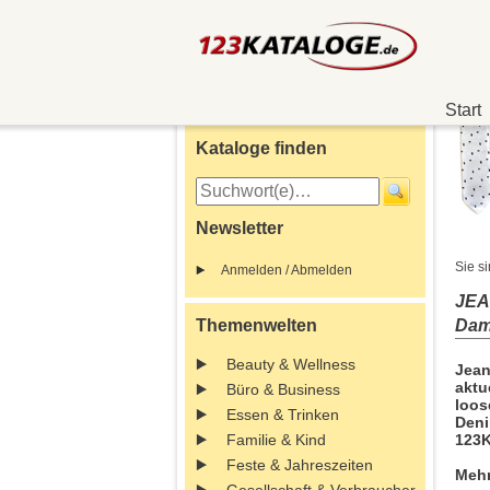
Start
Kataloge finden
Newsletter
Sie si
Anmelden / Abmelden
JEAN
Themenwelten
Dam
Beauty & Wellness
Jean
aktu
Büro & Business
loos
Essen & Trinken
Deni
Familie & Kind
123K
Feste & Jahreszeiten
Mehr