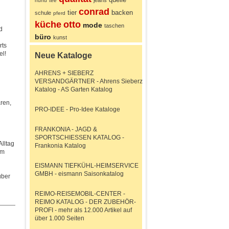
jeans
hund
tee
conrad
tier
backen
schule
pferd
küche
otto
mode
taschen
d
büro
kunst
rts
el!
Neue Kataloge
AHRENS + SIEBERZ
VERSANDGÄRTNER - Ahrens Sieberz
Katalog - AS Garten Katalog
ren,
PRO-IDEE - Pro-Idee Kataloge
FRANKONIA - JAGD &
SPORTSCHIESSEN KATALOG -
lltag
Frankonia Katalog
im
EISMANN TIEFKÜHL-HEIMSERVICE
GMBH - eismann Saisonkatalog
über
REIMO-REISEMOBIL-CENTER -
REIMO KATALOG - DER ZUBEHÖR-
PROFI - mehr als 12.000 Artikel auf
über 1.000 Seiten