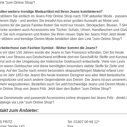
ink "zum Online Shop"!
ollen weitere trendige Modeartikel mit Ihren Jeans kombinieren?
stöbern Sie einfach im Jeans Fritz Online Shop nach TOP aktueller Mode - passen
enim Style - und werden Sie kreativ! Aus einer großen Auswahl an Mode und
soires für die ganze Familie finden Sie nicht nur Hosen, Strickjacken, Blusen, T-Shi
öcke sondern auch Accessoires wie Tücher, Schals, Uhren, Handtaschen und Gürt
 Sie sich inspirieren und finden Sie Ihren neuen Style bei Jeans Fritz! Jetzt direkt
e stöbern und trendige Denim Mode bestellen über den Link "zum Online Shop"!
rbeiterhose zum Fashion Symbol - Woher kommt die Jeans?
ts vor über 150 Jahren wurde die Jeans in San Fransisco erfunden. Der bis heute
nte Levi Strauss aus Deutschland eröffnete dort ein Geschäft für Stoffe und Kurzwa
nd sich in der Umgebung der historische Goldrausch entwickelte. Viele von Levis
n waren Goldsucher und diese benötigten besonders stabile Stoffe für Zelte und
ung. Auf der Suche nach einem besonders strapazierfähigen Material erfand Levi
ss im Jahr 1853 die Jeans! Bis heute kreieren Designer aus aller Welt fantastische
ungsstücke und auch andere Gegenstände aus Denim. Die Jeans ist aus unserem A
 mehr wegzudenken. Bestellen auch Sie jetzt hochwertige Jeans und Denim Mode 
n Online Shop von Jeans Fritz. Jetzt über den Button "zum Online Shop"!
ose Denimmode und passende Accessoires online shoppen bei Jeans Fritz - direkt 
taloge via Link "zum Online Shop"!
takt zum Anbieter:
S FRITZ
Tel: 01807 00 69 12*
rner Straße 143
Fax: