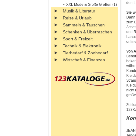
den L
XXL Mode & Große Größen (1)
Musik & Literatur
Sie w
Dann 
Reise & Urlaub
zum D
Sammeln & Tauschen
Acces
Schenken & Überraschen
und R
Lassen
Sport & Freizeit
onlin
Technik & Elektronik
Von A
Tierbedarf & Zoobedarf
Berei
Wirtschaft & Finanzen
bekan
währe
Kunde
Kleid
Strau
Kleid
nicht
große
Zeitl
123Ka
Kon
JEAN
Tenge