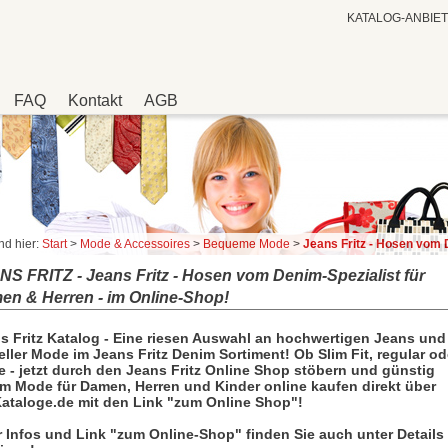
KATALOG-ANBIE
FAQ
Kontakt
AGB
nd hier:
Start
>
Mode & Accessoires
>
Bequeme Mode
>
Jeans Fritz - Hosen vom Denim-Spezialist für Damen & Herren -
S FRITZ - Jeans Fritz - Hosen vom Denim-Spezialist für
en & Herren - im Online-Shop!
s Fritz Katalog - Eine riesen Auswahl an hochwertigen Jeans und
eller Mode im Jeans Fritz Denim Sortiment! Ob Slim Fit, regular od
e - jetzt durch den Jeans Fritz Online Shop stöbern und günstig
m Mode für Damen, Herren und Kinder online kaufen direkt über
ataloge.de mit den Link "zum Online Shop"!
 Infos und Link "zum Online-Shop" finden Sie auch unter Details