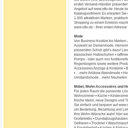
ersten Versand-Händler präsentie
Angebot auf www.otto.de. Heute bi
Katalogsortiment. Es erwarten Sie ü
1.000 attraktiven Marken, praktisch
Shopping zu einem Erlebnis macht. 
www.otto.de - Ihrer ersten Adresse 
Mode
Von Business-Kostüm bis Marken-Je
Auswahl an Damenmode, Herrenmo
passenden Schuh gibt’s dazu! Lass
klassischen Halbschuhen • raffini
Pumps - oder auch von funktionell
Regenbogens sowie weitere Prod
Accessoires Anzüge & Kostüme • 
• …mehr Anlässe Abendmode • Hoc
Umstandsmode…mehr Neuheiten • 
Möbel, Wohn-Accessoires und He
Für jeden Raum die passende Lösun
Wohnzimmer • Küche • Kinderzimme
frische Ideen, neue Designs und Tre
Sie einfach und bequem auf www.o
um Bestellung, Bezahlung und Lie
Ihre Wohn-Wünsche wahr! Hier weit
Großelektro • Dunstabzugshauben •
Gefrieren • Trockner • Waschmasch
& Ersatzbedarf • Küchen & Einbaug