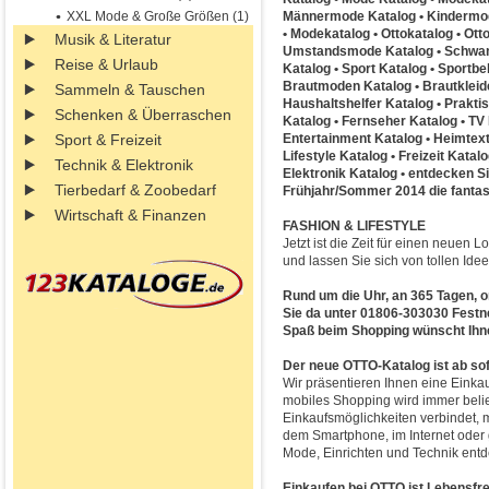
XXL Mode & Große Größen (1)
Männermode Katalog • Kindermode
• Modekatalog • Ottokatalog • Ott
Musik & Literatur
Umstandsmode Katalog • Schwang
Reise & Urlaub
Katalog • Sport Katalog • Sportb
Brautmoden Katalog • Brautkleide
Sammeln & Tauschen
Haushaltshelfer Katalog • Praktis
Schenken & Überraschen
Katalog • Fernseher Katalog • TV
Sport & Freizeit
Entertainment Katalog • Heimtext
Lifestyle Katalog • Freizeit Katal
Technik & Elektronik
Elektronik Katalog • entdecken
Tierbedarf & Zoobedarf
Frühjahr/Sommer 2014 die fantast
Wirtschaft & Finanzen
FASHION & LIFESTYLE
Jetzt ist die Zeit für einen neuen 
und lassen Sie sich von tollen Idee
Rund um die Uhr, an 365 Tagen, onl
Sie da unter 01806-303030 Festne
Spaß beim Shopping wünscht Ihn
Der neue OTTO-Katalog ist ab sof
Wir präsentieren Ihnen eine Einkau
mobiles Shopping wird immer belie
Einkaufsmöglichkeiten verbindet, 
dem Smartphone, im Internet oder g
Mode, Einrichten und Technik ent
Einkaufen bei OTTO ist Lebensfre