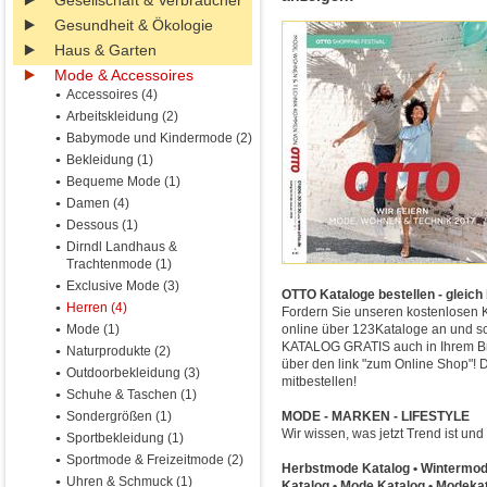
Gesellschaft & Verbraucher
Gesundheit & Ökologie
Haus & Garten
Mode & Accessoires
Accessoires (4)
Arbeitskleidung (2)
Babymode und Kindermode (2)
Bekleidung (1)
Bequeme Mode (1)
Damen (4)
Dessous (1)
Dirndl Landhaus &
Trachtenmode (1)
Exclusive Mode (3)
OTTO Kataloge bestellen - gleich
Herren (4)
Fordern Sie unseren kostenlosen
Mode (1)
online über 123Kataloge an und sc
KATALOG GRATIS auch in Ihrem Bri
Naturprodukte (2)
über den link "zum Online Shop"! 
Outdoorbekleidung (3)
mitbestellen!
Schuhe & Taschen (1)
Sondergrößen (1)
MODE - MARKEN - LIFESTYLE
Wir wissen, was jetzt Trend ist und
Sportbekleidung (1)
Sportmode & Freizeitmode (2)
Herbstmode Katalog • Wintermo
Uhren & Schmuck (1)
Katalog • Mode Katalog • Modek