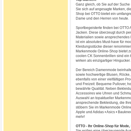
Ganz gleich, ob Sie auf der Suche
Sie sich auf angesagte Marken, d
Shop bei OTTO bietet ein umfangr
Dame und den Herren von heute.
Sportbegeisterte finden bei OTTO 
Jacken. Diese überzeugt durch per
Materialien sowie ansprechendes D
ist ein absolutes Must-have für m
Kleidungsstücke dieser renommier
Markenmode Online-Shop bietet z
coolen CK Sonnenbrillen sind ein 
wirken als einzigartiger Hingucker.
Der Bereich Damenmode beinhaltet
sowie hochwertige Blusen, Röcke, 
ebenfalls von einer vielfältigen P
und Freizeit: Bequeme Pullover, 
bewährte Qualität. Neben Bekleid
Accessoires wie Uhren und Schmuc
Auswahl an topaktueller Markenmo
ansprechende Bekleidung, die Ihrem 
stöbern Sie im Markenmode Online
Apple und Adidas • Asics • Baukne
mehr!
OTTO - Ihr Online-Shop für Mode,
Sie wollen eine überzeugende Ausw