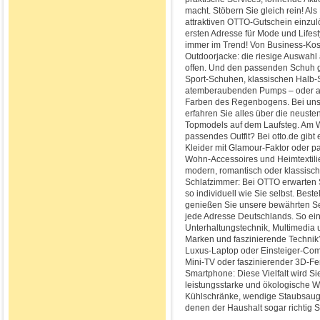
macht. Stöbern Sie gleich rein! A
attraktiven OTTO-Gutschein einzulö
ersten Adresse für Mode und Lifest
immer im Trend! Von Business-Kos
Outdoorjacke: die riesige Auswah
offen. Und den passenden Schuh gi
Sport-Schuhen, klassischen Halb-S
atemberaubenden Pumps – oder auc
Farben des Regenbogens. Bei uns
erfahren Sie alles über die neust
Topmodels auf dem Laufsteg. Am 
passendes Outfit? Bei otto.de gibt 
Kleider mit Glamour-Faktor oder p
Wohn-Accessoires und Heimtextili
modern, romantisch oder klassisch
Schlafzimmer: Bei OTTO erwarten S
so individuell wie Sie selbst. Bes
genießen Sie unsere bewährten Se
jede Adresse Deutschlands. So e
Unterhaltungstechnik, Multimedia u
Marken und faszinierende Technik
Luxus-Laptop oder Einsteiger-Com
Mini-TV oder faszinierender 3D-F
Smartphone: Diese Vielfalt wird Si
leistungsstarke und ökologische 
Kühlschränke, wendige Staubsauger
denen der Haushalt sogar richtig 