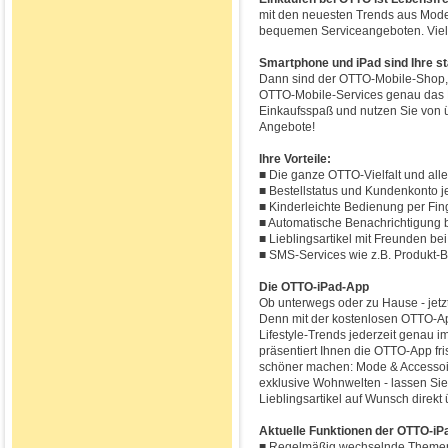
mit den neuesten Trends aus Mode,
bequemen Serviceangeboten. Viel
Smartphone und iPad sind Ihre st
Dann sind der OTTO-Mobile-Shop, 
OTTO-Mobile-Services genau das R
Einkaufsspaß und nutzen Sie von 
Angebote!
Ihre Vorteile:
■ Die ganze OTTO-Vielfalt und alle 
■ Bestellstatus und Kundenkonto je
■ Kinderleichte Bedienung per Fin
■ Automatische Benachrichtigung 
■ Lieblingsartikel mit Freunden bei
■ SMS-Services wie z.B. Produkt-
Die OTTO-iPad-App
Ob unterwegs oder zu Hause - jetzt
Denn mit der kostenlosen OTTO-Ap
Lifestyle-Trends jederzeit genau 
präsentiert Ihnen die OTTO-App fr
schöner machen: Mode & Accessoire
exklusive Wohnwelten - lassen Sie 
Lieblingsartikel auf Wunsch direkt 
Aktuelle Funktionen der OTTO-iPa
■ Regelmäßig wechselnde Themenw