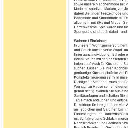
sowie unsere Mädchenmode mit Mädc
Mode mit sportiven Marken, von Jea
dabei! Sie finden Freizeitmode un
Bademode und Strandmode mit 
allgemein, mit BHs und Mieder, S
Herrenwäsche. Spielwaren und mot
Sportgeräte sind auch dabei - und 
Wohnen / Einrichten:
In unserem Wohnzimmersortiment b
und Couch auch diverse Wand- und
Ihren ganz individuellen Stil oder
indem Sie ihn mit den passenden A
freien Lauf! Auch für Küche und Ba
suchen. Lassen Sie Ihren Kochbere
geräumige Küchenschränke viel Pla
Kompletterneuerung sein? In unse
Richtige für Sie dabei! Auch das 
Wer sich zu Hause seinen eigenen 
genau richtig. Wählen Sie aus ei
Sanitäranlagen und schaffen Sie s
Tag einfach abtauchen und entspan
Dekoideen für Ihre geliebten vie
an Teppichen und Gardinen bis hi
Einrichtungen und HomeAffairCol
mit Schlafwelt und Schlafzimmerein
Nachschränken und Gardinen bzw. 
Bereich Beauty und Gesundheit ist 