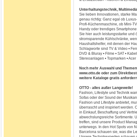
Unterhaltungstechnik, Multimedi
Sie lieben Innovationen, starke M
genau richtig: Ganz egal ob Luxus
Profi-Küchenmaschine, ob Mini-TV
Handy oder trendiges Smartphone: D
Sie hier auch leistungsstarke und
stromsparende Kühlschränke, wend
Haushaltshelfer, mit denen der Hau
Schlagworte sind TV & Video • Fer
DVD & Bluray • Filme • SAT • Kab
Stereoanlagen • Topmarken • Acer •
Noch mehr Auswahl und Themenwe
www.otto.de oder zum Direktbest
weitere Kataloge gratis anforder
OTTO - alles außer Langeweile!
Fashion, Lifestyle und Technik wan
Sofas oder der Sound der Musikanl
Fashion und Lifestyle anbietet, m
überrascht und inspiriert werden.
in Einkauf, Beschaffung und Vertri
abwechslungsreiche Sortimente. 
treffen, sind unsere Product Mana
unterwegs. In den Hot Spots von N
Barcelona schauen sie, was die Leu
Unsere Technikexperten schauen d