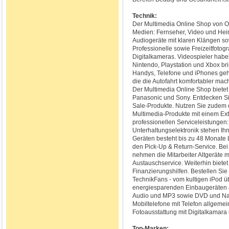
Technik:
Der Multimedia Online Shop von O
Medien: Fernseher, Video und Heim
Audiogeräte mit klaren Klängen so
Professionelle sowie Freizeitfotog
Digitalkameras. Videospieler habe
Nintendo, Playstation und Xbox bri
Handys, Telefone und iPhones geh
die die Autofahrt komfortabler ma
Der Multimedia Online Shop bietet
Panasonic und Sony. Entdecken Sie
Sale-Produkte. Nutzen Sie zudem e
Multimedia-Produkte mit einem Extr
professionellen Serviceleistunge
Unterhaltungselektronik stehen Ih
Geräten besteht bis zu 48 Monate 
den Pick-Up & Return-Service. Bei 
nehmen die Mitarbeiter Altgeräte m
Austauschservice. Weiterhin bietet
Finanzierungshilfen. Bestellen Sie 
TechnikFans - vom kultigen iPod ü
energiesparenden Einbaugeräten all
Audio und MP3 sowie DVD und Nav
Mobiltelefone mit Telefon allgemei
Fotoausstattung mit Digitalkamara
Top-Marken: