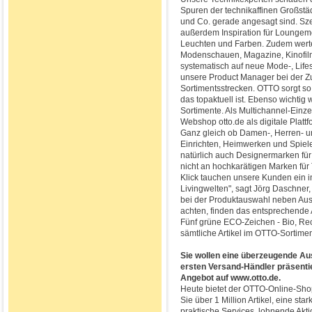
Spuren der technikaffinen Großstä
und Co. gerade angesagt sind. Sz
außerdem Inspiration für Loungem
Leuchten und Farben. Zudem wert
Modenschauen, Magazine, Kinofilme
systematisch auf neue Mode-, Life
unsere Product Manager bei der Z
Sortimentsstrecken. OTTO sorgt so
das topaktuell ist. Ebenso wichtig 
Sortimente. Als Multichannel-Einz
Webshop otto.de als digitale Platt
Ganz gleich ob Damen-, Herren- u
Einrichten, Heimwerken und Spiele
natürlich auch Designermarken für
nicht an hochkarätigen Marken für
Klick tauchen unsere Kunden ein in
Livingwelten", sagt Jörg Daschner
bei der Produktauswahl neben Auss
achten, finden das entsprechende 
Fünf grüne ECO-Zeichen - Bio, Re
sämtliche Artikel im OTTO-Sortime
Sie wollen eine überzeugende Aus
ersten Versand-Händler präsenti
Angebot auf www.otto.de.
Heute bietet der OTTO-Online-Shop
Sie über 1 Million Artikel, eine sta
praktische Services, lohnende Akti