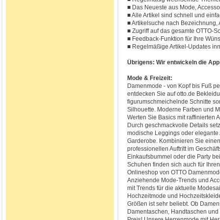
■ Das Neueste aus Mode, Access
■ Alle Artikel sind schnell und einf
■ Artikelsuche nach Bezeichnung,
■ Zugriff auf das gesamte OTTO-So
■ Feedback-Funktion für Ihre Wü
■ Regelmäßige Artikel-Updates in
Übrigens: Wir entwickeln die App 
Mode & Freizeit:
Damenmode - von Kopf bis Fuß per
entdecken Sie auf otto.de Bekleidu
figurumschmeichelnde Schnitte sor
Silhouette. Moderne Farben und Mu
Werten Sie Basics mit raffinierten A
Durch geschmackvolle Details setz
modische Leggings oder elegante A
Garderobe. Kombinieren Sie einen B
professionellen Auftritt im Geschäf
Einkaufsbummel oder die Party be
Schuhen finden sich auch für Ihren
Onlineshop von OTTO Damenmode en
Anziehende Mode-Trends und Acce
mit Trends für die aktuelle Mode
Hochzeitmode und Hochzeitskleid
Größen ist sehr beliebt. Ob Dam
Damentaschen, Handtaschen und an
Preis! Unsere Herrenmode mit He