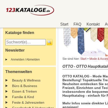
Start
FAQ
Kontakt
A
Kataloge finden
Newsletter
Sie sind hier:
Start
>
Mode & Acces
Anmelden / Abmelden
OTTO - OTTO Hauptkatal
Themenwelten
OTTO KATALOG - Mode Marke
Bestellung! Topaktuelle Tre
Beauty & Wellness
Neuheiten entdecken Sie so
Büro & Business
Freizeit, Einrichten und T
Essen & Trinken
insbesondere die bequeme
Hauptkatalog - einfach für 
Familie & Kind
Feste & Jahreszeiten
Mehr Infos sowie direkter 
anzeigen!